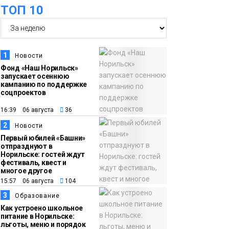
ТОП 10
12:25
Барнаул обошёл
Красноярск в
списке городов,
1
Новости
откуда приехали
Фонд «Наш Норильск»
Проекты
запускает осеннюю
норильчане
Медиакомпании
кампанию по поддержке
соцпроектов
11:41
Железному коню не
16:39 06 августа
36
место в подъезде:
2
Новости
где норильчанам
Первый юбилей «Башни»
парковать велосипед
отпразднуют в
Общество
Норильске: гостей ждут
фестиваль, квест и
многое другое
11:04
Преподаватель
15:57 06 августа
104
норильской
3
Образование
«художки» стала
Как устроено школьное
призёром
питание в Норильске:
льготы, меню и порядок