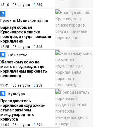
13:10 06 августа
289
7
Проекты Медиакомпании
Барнаул обошёл
Красноярск в списке
городов, откуда приехали
норильчане
12:25 06 августа
348
8
Общество
Железному коню не
место в подъезде: где
норильчанам парковать
велосипед
11:41 06 августа
258
9
Культура
Преподаватель
норильской «художки»
стала призёром
международного
конкурса
11:04 06 августа
294