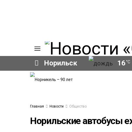
Норильск
16
°C
ИЯ
А
Ы
А
ОВАНИЕ
Главная
Новости
Общество
ОВ
Норильские автобусы 