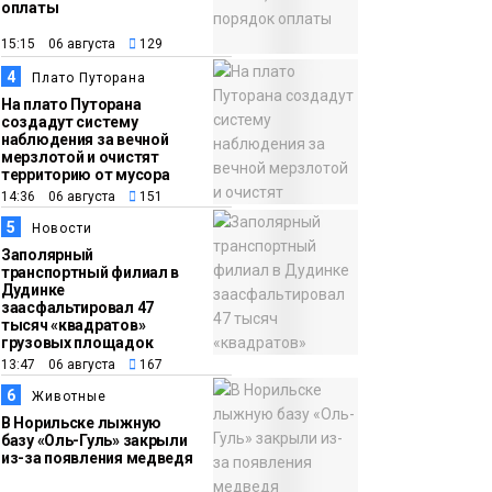
международного
оплаты
конкурса
Культура
15:15 06 августа
129
4
Плато Путорана
10:19
Иллюминация
На плато Путорана
«Сказочный лес» в
создадут систему
наблюдения за вечной
Норильске зажжётся
мерзлотой и очистят
10 августа
территорию от мусора
Новости
14:36 06 августа
151
5
Новости
Заполярный
транспортный филиал в
Дудинке
заасфальтировал 47
тысяч «квадратов»
грузовых площадок
13:47 06 августа
167
6
Животные
В Норильске лыжную
базу «Оль-Гуль» закрыли
из-за появления медведя