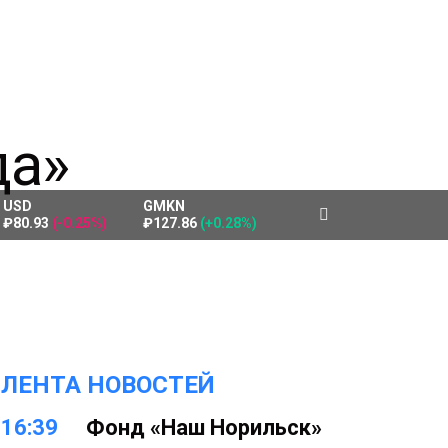
USD
GMKN
₽80.93
(-0.25%)
₽127.86
(+0.28%)
ЛЕНТА НОВОСТЕЙ
16:39
Фонд «Наш Норильск»