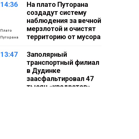
14:36
На плато Путорана
создадут систему
наблюдения за вечной
мерзлотой и очистят
Плато
территорию от мусора
Путорана
13:47
Заполярный
транспортный филиал
в Дудинке
заасфальтировал 47
тысяч «квадратов»
грузовых площадок
Новости
13:10
В Норильске лыжную
базу «Оль-Гуль»
закрыли из-за
появления медведя
Животные