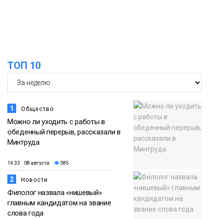
Новости
13:59
«Домик Хоббитов» и «Самолёт в
облаках» появятся в Кайеркане
07 августа
ТОП 10
Новости
1
Общество
Можно ли уходить с работы в
обеденный перерыв, рассказали в
Минтруда
14:33 08 августа
385
2
Новости
Филолог назвала «нишевый»
главным кандидатом на звание
слова года