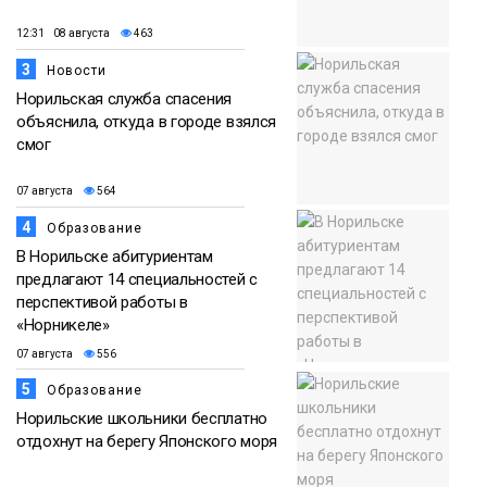
12:31 08 августа
463
3
Новости
Норильская служба спасения
объяснила, откуда в городе взялся
смог
07 августа
564
4
Образование
В Норильске абитуриентам
предлагают 14 специальностей с
перспективой работы в
«Норникеле»
07 августа
556
5
Образование
Норильские школьники бесплатно
отдохнут на берегу Японского моря