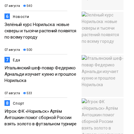
07 августа
540
6
Новости
Зелёный курс Норильска: новые
скверы и тысячи растений появятся
по всему городу
07 августа
500
7
Еда
Итальянский шеф-повар Федерико
Арнальди изучает кухню и прошлое
Норильска
07 августа
533
8
Спорт
Игрок ФК «Норильск» Артём
Антошкин помог сборной России
взять золото в футзальном турнире