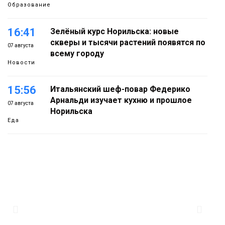
Образование
16:41
Зелёный курс Норильска: новые
скверы и тысячи растений появятся по
07 августа
всему городу
Новости
15:56
Итальянский шеф-повар Федерико
Арнальди изучает кухню и прошлое
07 августа
Норильска
Еда
15:11
Игрок ФК «Норильск» Артём Антошкин
помог сборной России взять золото в
07 августа
футзальном турнире
Спорт
14:30
Ленинский проспект частично закроют
в связи с Днём рождения «Башни»
07 августа