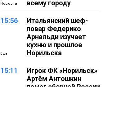
всему городу
Новости
15:56
Итальянский шеф-
повар Федерико
Арнальди изучает
кухню и прошлое
Норильска
Еда
15:11
Игрок ФК «Норильск»
Артём Антошкин
помог сборной России
взять золото в
футзальном турнире
Спорт
14:30
Ленинский проспект
частично закроют в
связи с Днём