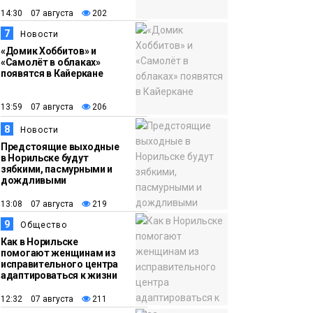
14:30 07 августа
202
7
Новости
«Домик Хоббитов» и
«Самолёт в облаках»
появятся в Кайеркане
13:59 07 августа
206
8
Новости
Предстоящие выходные
в Норильске будут
зябкими, пасмурными и
дождливыми
13:08 07 августа
219
9
Общество
Как в Норильске
помогают женщинам из
исправительного центра
адаптироваться к жизни
12:32 07 августа
211