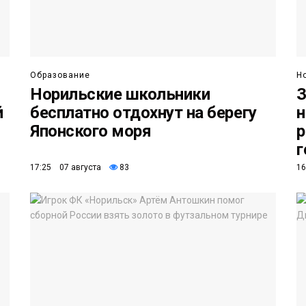
Образование
Н
Норильские школьники
З
й
бесплатно отдохнут на берегу
н
Японского моря
р
г
17:25 07 августа
83
16