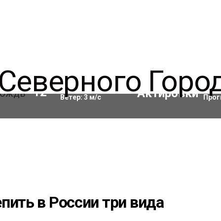
Влажность:
93
%
Акти
12
°C
Ветер:
3
м/с
Прог
пить в России три вида