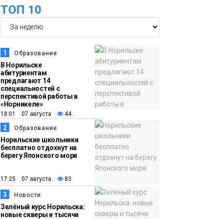
ТОП 10
рождения «Башни»
Новости
13:59
«Домик Хоббитов» и
«Самолёт в облаках»
1
Образование
появятся в Кайеркане
Новости
В Норильске
абитуриентам
предлагают 14
13:08
Предстоящие
специальностей с
перспективой работы в
выходные в
«Норникеле»
Норильске будут
18:01 07 августа
44
зябкими, пасмурными
2
Образование
и дождливыми
Норильские школьники
Новости
бесплатно отдохнут на
берегу Японского моря
12:32
Как в Норильске
помогают женщинам
17:25 07 августа
83
из исправительного
3
Новости
центра
Зелёный курс Норильска:
новые скверы и тысячи