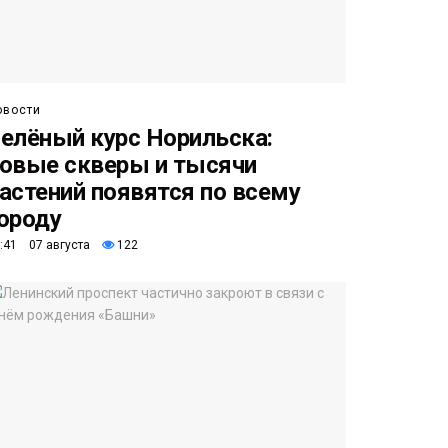
овости
елёный курс Норильска:
овые скверы и тысячи
астений появятся по всему
ороду
:41 07 августа
122