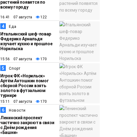
адаптироваться к
растений появятся по
всему городу
жизни
Общество
16:41 07 августа
122
11:53
22 земских работника
4
Еда
культуры отправятся
Итальянский шеф-повар
Федерико Арнальди
в малые города и сёла
изучает кухню и прошлое
региона
Норильска
Культура
15:56 07 августа
170
5
Спорт
Игрок ФК «Норильск»
Артём Антошкин помог
сборной России взять
золото в футзальном
турнире
15:11 07 августа
170
6
Новости
Ленинский проспект
частично закроют в связи
с Днём рождения
«Башни»