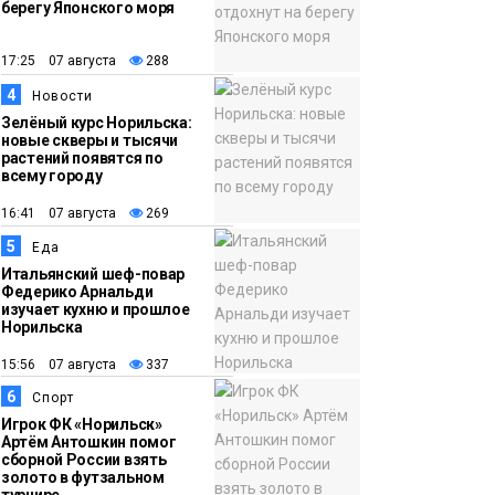
берегу Японского моря
12:32
Как в Норильске
помогают женщинам
17:25 07 августа
288
из исправительного
4
Новости
центра
Зелёный курс Норильска:
новые скверы и тысячи
адаптироваться к
растений появятся по
жизни
всему городу
Общество
16:41 07 августа
269
5
Еда
Итальянский шеф-повар
Федерико Арнальди
изучает кухню и прошлое
Норильска
15:56 07 августа
337
6
Спорт
Игрок ФК «Норильск»
Артём Антошкин помог
сборной России взять
золото в футзальном