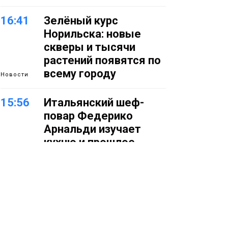
16:41
Зелёный курс
Норильска: новые
скверы и тысячи
растений появятся по
всему городу
Новости
15:56
Итальянский шеф-
повар Федерико
Арнальди изучает
кухню и прошлое
Норильска
Еда
15:11
Игрок ФК «Норильск»
Артём Антошкин
помог сборной России
взять золото в