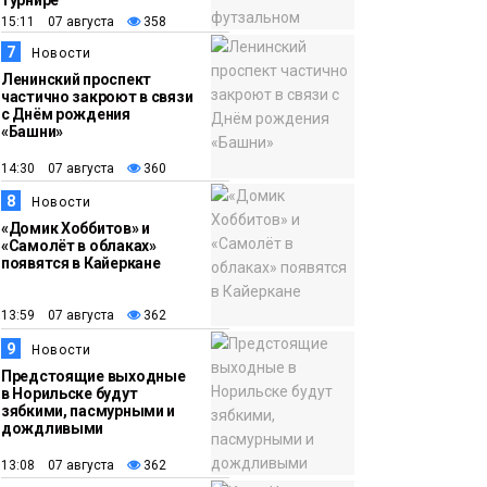
турнире
15:11 07 августа
358
7
Новости
Ленинский проспект
частично закроют в связи
с Днём рождения
«Башни»
14:30 07 августа
360
8
Новости
«Домик Хоббитов» и
«Самолёт в облаках»
появятся в Кайеркане
13:59 07 августа
362
9
Новости
Предстоящие выходные
в Норильске будут
зябкими, пасмурными и
дождливыми
13:08 07 августа
362