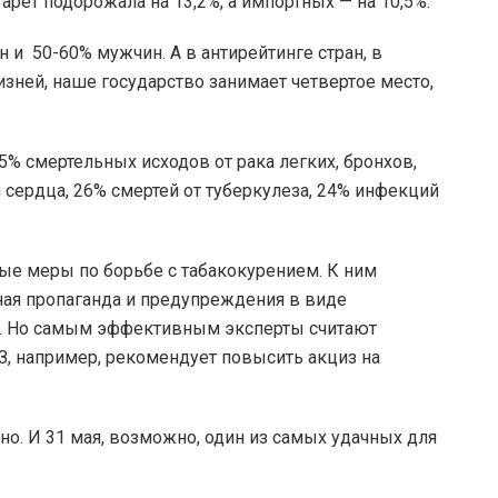
гарет подорожала на 13,2%, а импортных — на 10,5%.
 и 50-60% мужчин. А в антирейтинге стран, в
зней, наше государство занимает четвертое место,
% смертельных исходов от рака легких, бронхов,
 сердца, 26% смертей от туберкулеза, 24% инфекций
ые меры по борьбе с табакокурением. К ним
чная пропаганда и предупреждения в виде
т. Но самым эффективным эксперты считают
З, например, рекомендует повысить акциз на
но. И 31 мая, возможно, один из самых удачных для