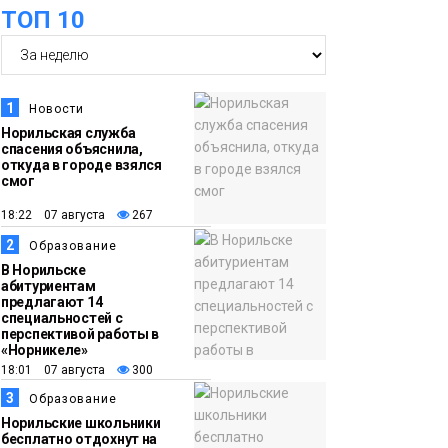
ТОП 10
футзальном турнире
Спорт
14:30
Ленинский проспект
частично закроют в
1
Новости
связи с Днём
Норильская служба
спасения объяснила,
рождения «Башни»
Новости
откуда в городе взялся
смог
13:59
«Домик Хоббитов» и
18:22 07 августа
267
«Самолёт в облаках»
2
Образование
появятся в Кайеркане
Новости
В Норильске
абитуриентам
предлагают 14
13:08
Предстоящие
специальностей с
перспективой работы в
выходные в
«Норникеле»
Норильске будут
18:01 07 августа
300
зябкими, пасмурными
3
Образование
и дождливыми
Норильские школьники
Новости
бесплатно отдохнут на