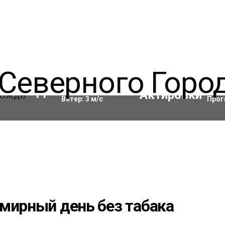
Влажность:
98
%
Акти
11
°C
Ветер:
3
м/с
Прог
мирный день без табака