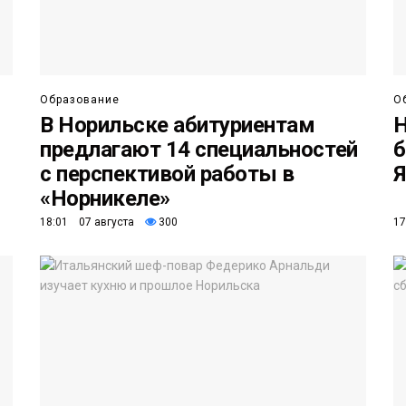
Образование
О
В Норильске абитуриентам
Н
предлагают 14 специальностей
б
с перспективой работы в
Я
«Норникеле»
18:01 07 августа
300
17