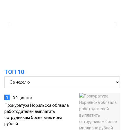
13:10
Рабочая неделя с 10 по 14 августа
будет солнечной и тёплой
Новости
12:33
Прокуратура проверяет инцидент с
самолётом авиакомпании «Сибирь»
в Норильске
Происшествия
ТОП 10
1
Общество
Прокуратура Норильска обязала
работодателей выплатить
сотрудникам более миллиона
рублей