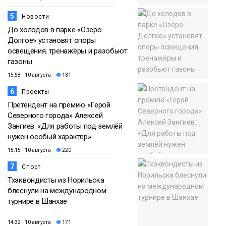
5
Новости
До холодов в парке «Озеро
Долгое» установят опоры
освещения, тренажёры и разобьют
газоны
15:58 10 августа
131
6
Проекты
Претендент на премию «Герой
Северного города» Алексей
Зангиев: «Для работы под землёй
нужен особый характер»
15:15 10 августа
220
7
Спорт
Тхэквондисты из Норильска
блеснули на международном
турнире в Шанхае
14:32 10 августа
171