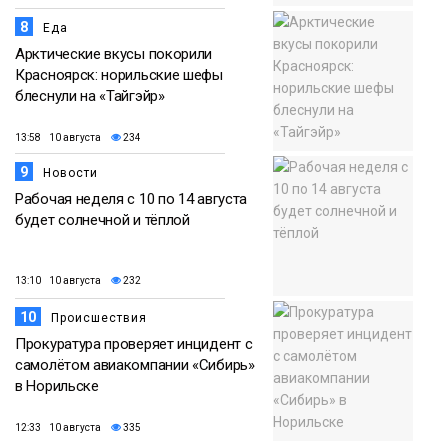
8
Еда
Арктические вкусы покорили
Красноярск: норильские шефы
блеснули на «Тайгэйр»
13:58 10 августа
234
9
Новости
Рабочая неделя с 10 по 14 августа
будет солнечной и тёплой
13:10 10 августа
232
10
Происшествия
Прокуратура проверяет инцидент с
самолётом авиакомпании «Сибирь»
в Норильске
12:33 10 августа
335