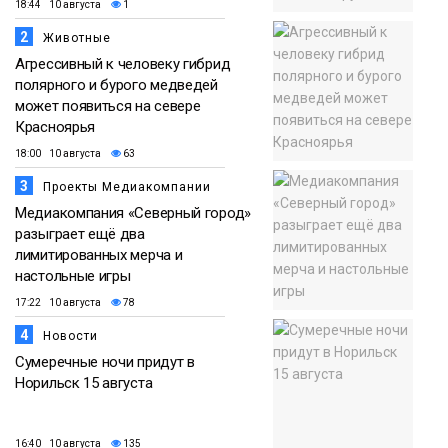
18:44 10 августа
1
2
Животные
Агрессивный к человеку гибрид
полярного и бурого медведей
может появиться на севере
Красноярья
18:00 10 августа
63
3
Проекты Медиакомпании
Медиакомпания «Северный город»
разыграет ещё два
лимитированных мерча и
настольные игры
17:22 10 августа
78
4
Новости
Сумеречные ночи придут в
Норильск 15 августа
16:40 10 августа
135