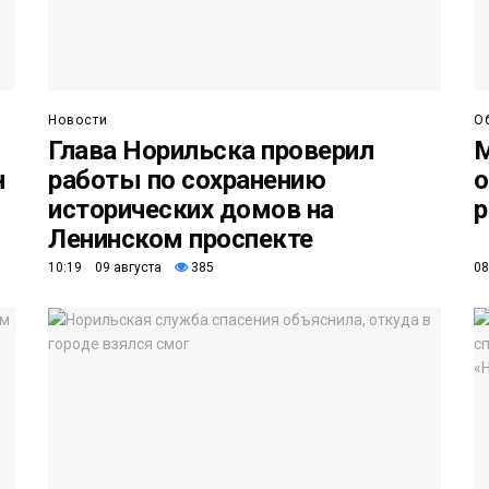
Новости
О
Глава Норильска проверил
М
н
работы по сохранению
о
исторических домов на
р
Ленинском проспекте
10:19 09 августа
385
08