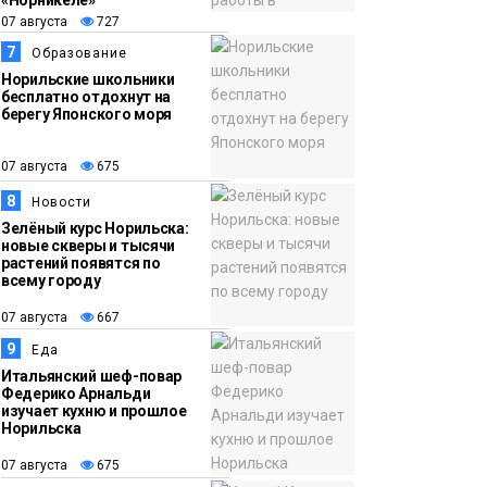
«Норникеле»
07 августа
727
7
Образование
Норильские школьники
бесплатно отдохнут на
берегу Японского моря
07 августа
675
8
Новости
Зелёный курс Норильска:
новые скверы и тысячи
растений появятся по
всему городу
07 августа
667
9
Еда
Итальянский шеф-повар
Федерико Арнальди
изучает кухню и прошлое
Норильска
07 августа
675