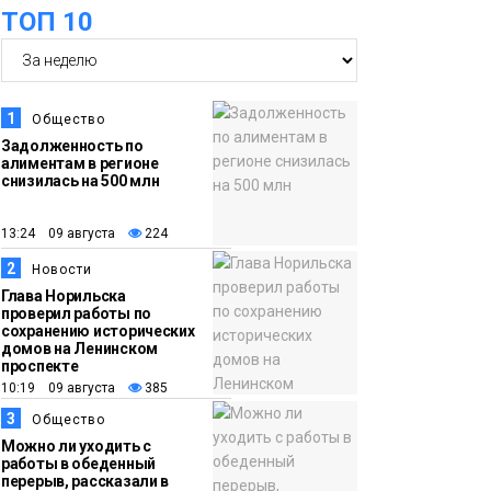
ТОП 10
07 августа
школьники
бесплатно отдохнут
на берегу Японского
моря
Образование
1
Общество
Задолженность по
алиментам в регионе
16:41
Зелёный курс
снизилась на 500 млн
07 августа
Норильска: новые
скверы и тысячи
13:24 09 августа
224
растений появятся по
2
Новости
всему городу
Новости
Глава Норильска
проверил работы по
сохранению исторических
15:56
Итальянский шеф-
домов на Ленинском
проспекте
07 августа
повар Федерико
10:19 09 августа
385
Арнальди изучает
3
Общество
кухню и прошлое
Можно ли уходить с
Норильска
работы в обеденный
Еда
перерыв, рассказали в