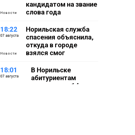
кандидатом на звание
слова года
Новости
18:22
Норильская служба
07 августа
спасения объяснила,
откуда в городе
взялся смог
Новости
18:01
В Норильске
07 августа
абитуриентам
предлагают 14
специальностей с
перспективой
работы в
«Норникеле»
Образование
17:25
Норильские