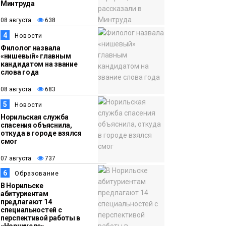
Минтруда
15:11
Игрок ФК «Норильск»
08 августа
638
07 августа
Артём Антошкин
4
Новости
помог сборной России
Филолог назвала
взять золото в
«нишевый» главным
кандидатом на звание
футзальном турнире
Спорт
слова года
08 августа
683
5
Новости
Норильская служба
спасения объяснила,
откуда в городе взялся
смог
07 августа
737
6
Образование
В Норильске
абитуриентам
предлагают 14
специальностей с
перспективой работы в