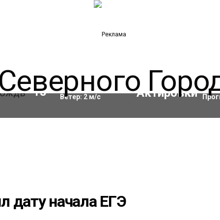
Влажность:
69
%
Акти
13
°C
Ветер:
2
м/с
Прог
л дату начала ЕГЭ