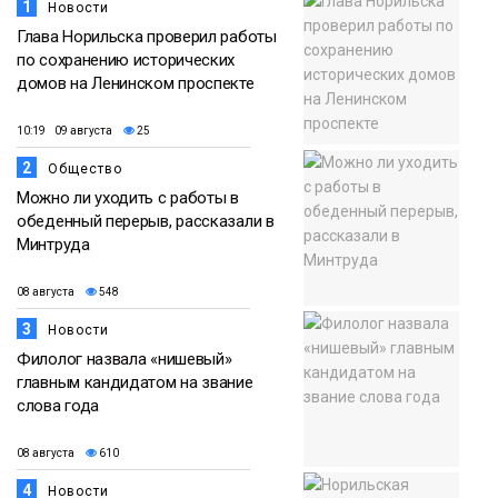
1
Новости
Глава Норильска проверил работы
по сохранению исторических
домов на Ленинском проспекте
10:19 09 августа
25
2
Общество
Можно ли уходить с работы в
обеденный перерыв, рассказали в
Минтруда
08 августа
548
3
Новости
Филолог назвала «нишевый»
главным кандидатом на звание
слова года
08 августа
610
4
Новости