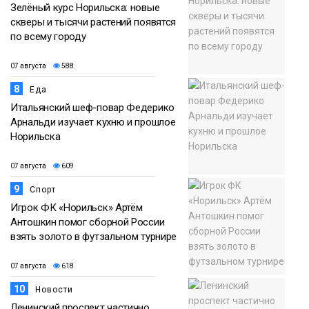
Зелёный курс Норильска: новые
скверы и тысячи растений появятся
по всему городу
07 августа
588
8
Еда
Итальянский шеф-повар Федерико
Арнальди изучает кухню и прошлое
Норильска
07 августа
609
9
Спорт
Игрок ФК «Норильск» Артём
Антошкин помог сборной России
взять золото в футзальном турнире
07 августа
618
10
Новости
Ленинский проспект частично