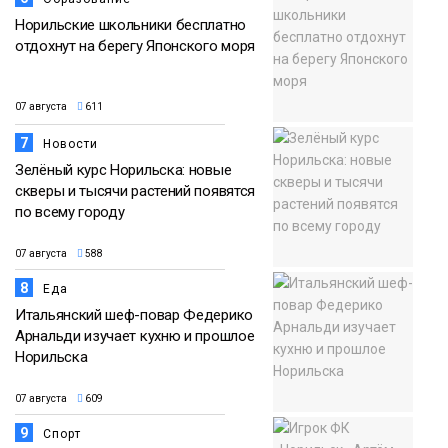
Норильские школьники бесплатно
отдохнут на берегу Японского моря
07 августа
611
7
Новости
Зелёный курс Норильска: новые
скверы и тысячи растений появятся
по всему городу
07 августа
588
8
Еда
Итальянский шеф-повар Федерико
Арнальди изучает кухню и прошлое
Норильска
07 августа
609
9
Спорт