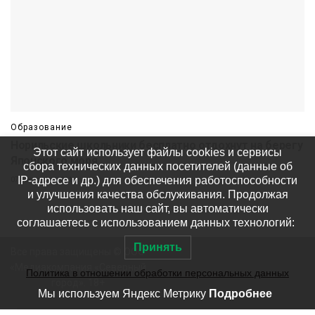
Образование
Норильские школьники бесплатно отдохнут на берегу
Этот сайт использует файлы cookies и сервисы
Японского моря
сбора технических данных посетителей (данные об
IP-адресе и др.) для обеспечения работоспособности
07 августа
611
и улучшения качества обслуживания. Продолжая
использовать наш сайт, вы автоматически
соглашаетесь с использованием данных технологий:
Принять
Все права защищены © ООО
«Медиакомпания «Северный
Политика в отношении обработки персональных данных
город». 18+
Мы используем Яндекс Метрику
Подробнее