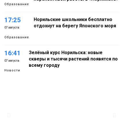
Образование
17:25
Норильские школьники бесплатно
отдохнут на берегу Японского моря
07 августа
Образование
16:41
Зелёный курс Норильска: новые
скверы и тысячи растений появятся по
07 августа
всему городу
Новости
15:56
Итальянский шеф-повар Федерико
Арнальди изучает кухню и прошлое
07 августа
Норильска
Еда
15:11
Игрок ФК «Норильск» Артём Антошкин
помог сборной России взять золото в
07 августа