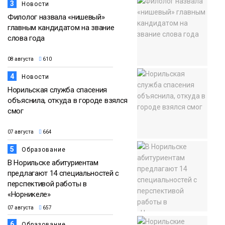
3
Новости
Филолог назвала «нишевый»
главным кандидатом на звание
слова года
08 августа
610
4
Новости
Норильская служба спасения
объяснила, откуда в городе взялся
смог
07 августа
664
5
Образование
В Норильске абитуриентам
предлагают 14 специальностей с
перспективой работы в
«Норникеле»
07 августа
657
6
Образование