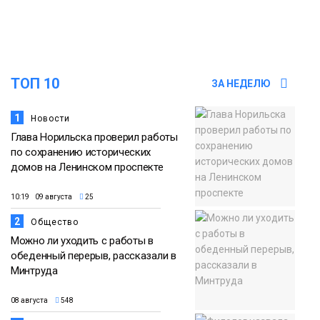
футзальном турнире
Спорт
14:30
Ленинский проспект частично закроют
в связи с Днём рождения «Башни»
07 августа
ТОП 10
ЗА НЕДЕЛЮ
Новости
1
Новости
Глава Норильска проверил работы
по сохранению исторических
домов на Ленинском проспекте
10:19 09 августа
25
2
Общество
Можно ли уходить с работы в
обеденный перерыв, рассказали в
Минтруда
08 августа
548