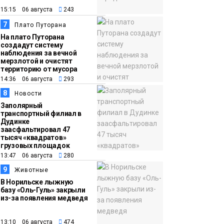
15:15 06 августа
243
7
Плато Путорана
На плато Путорана
создадут систему
наблюдения за вечной
мерзлотой и очистят
территорию от мусора
14:36 06 августа
293
8
Новости
Заполярный
транспортный филиал в
Дудинке
заасфальтировал 47
тысяч «квадратов»
грузовых площадок
13:47 06 августа
280
9
Животные
В Норильске лыжную
базу «Оль-Гуль» закрыли
из-за появления медведя
13:10 06 августа
474