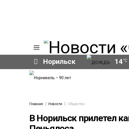
Норильск
14
°C
ИЯ
А
Ы
А
ОВАНИЕ
Главная
Новости
Общество
ОВ
В Норильск прилетел ка
Пеньялоса