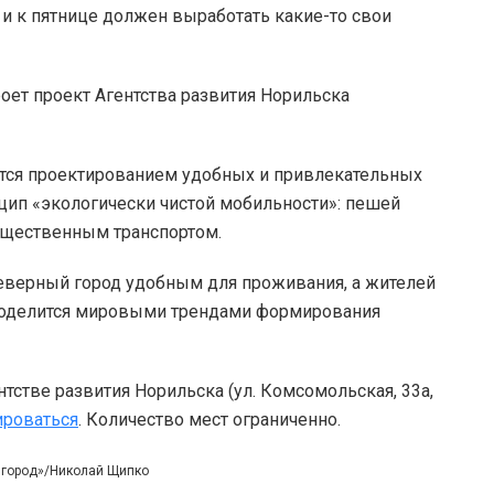
 и к пятнице должен выработать какие-то свои
роет проект Агентства развития Норильска
ется проектированием удобных и привлекательных
цип «экологически чистой мобильности»: пешей
общественным транспортом.
северный город удобным для проживания, а жителей
поделится мировыми трендами формирования
нтстве развития Норильска (ул. Комсомольская, 33а,
ироваться
. Количество мест ограниченно.
 город»/Николай Щипко