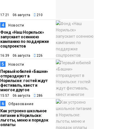
закрыли из-за
появления медведя
Животные
17:21 06 августа
210
4
12:25
Барнаул обошёл
Новости
Фонд «Наш Норильск»
Красноярск в
запускает осеннюю
списке городов,
кампанию по поддержке
соцпроектов
откуда приехали
Проекты
норильчане
16:39 06 августа
226
Медиакомпании
5
Новости
Первый юбилей «Башни»
отпразднуют в
Норильске: гостей ждут
фестиваль, квест и
многое другое
15:57 06 августа
286
6
Образование
Как устроено школьное
питание в Норильске:
льготы, меню и порядок
оплаты