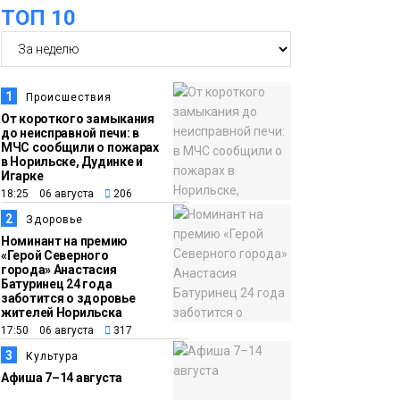
оплаты
Образование
ТОП 10
14:36
На плато Путорана
создадут систему
наблюдения за вечной
1
Происшествия
мерзлотой и очистят
От короткого замыкания
Плато
до неисправной печи: в
территорию от мусора
Путорана
МЧС сообщили о пожарах
в Норильске, Дудинке и
Игарке
13:47
Заполярный
18:25 06 августа
206
транспортный филиал
2
Здоровье
в Дудинке
Номинант на премию
«Герой Северного
заасфальтировал 47
города» Анастасия
Батуринец 24 года
тысяч «квадратов»
заботится о здоровье
грузовых площадок
жителей Норильска
Новости
17:50 06 августа
317
3
Культура
13:10
В Норильске лыжную
Афиша 7–14 августа
базу «Оль-Гуль»