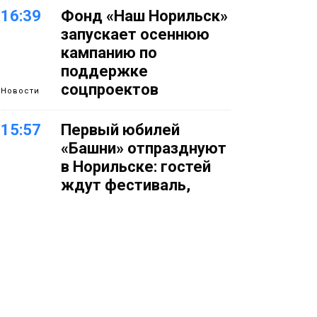
16:39
Фонд «Наш Норильск»
запускает осеннюю
кампанию по
поддержке
соцпроектов
Новости
15:57
Первый юбилей
«Башни» отпразднуют
в Норильске: гостей
ждут фестиваль,
квест и многое другое
Новости
15:15
Как устроено
школьное питание в
Норильске: льготы,
меню и порядок