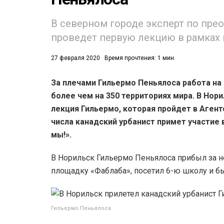
В северном городе эксперт по пре
проведет первую лекцию в рамках 
27 февраля 2020
Время прочтения: 1 мин.
За плечами Гильермо Пеньялоса работа на
53)
более чем на 350 территориях мира. В Нор
558)
лекция Гильермо, которая пройдет в Агент
числа канадский урбанист примет участие 
мы!».
В Норильск Гильермо Пеньялоса прибыл за н
площадку «Фаблаба», посетил 6-ю школу и б
Гильермо Пеньялоса