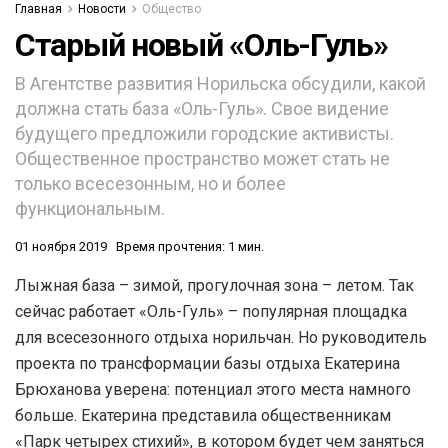
Главная
Новости
Общество
Старый новый «Оль-Гуль»
В Агентстве развития Норильска обсудили, какой
должна стать база «Оль-Гуль». Свое видение
будущего предложили городские активисты.
Общественное пространство может стать не
только всесезонным, но и более
функциональным.
01 ноября 2019
Время прочтения: 1 мин.
Лыжная база – зимой, прогулочная зона – летом. Так
сейчас работает «Оль-Гуль» – популярная площадка
для всесезонного отдыха норильчан. Но руководитель
проекта по трансформации базы отдыха Екатерина
Брюханова уверена: потенциал этого места намного
больше. Екатерина представила общественникам
«Парк четырех стихий», в котором будет чем заняться