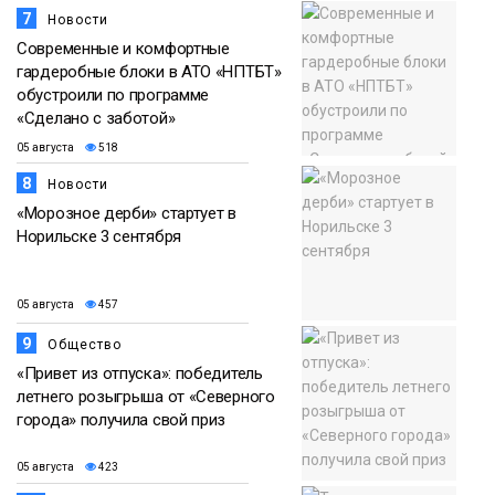
7
Новости
Современные и комфортные
гардеробные блоки в АТО «НПТБТ»
обустроили по программе
«Сделано с заботой»
05 августа
518
8
Новости
«Морозное дерби» стартует в
Норильске 3 сентября
05 августа
457
9
Общество
«Привет из отпуска»: победитель
летнего розыгрыша от «Северного
города» получила свой приз
05 августа
423