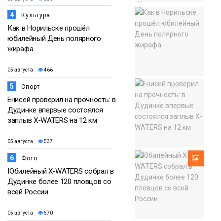
4
Культура
Как в Норильске прошёл
юбилейный День полярного
жирафа
05 августа
466
5
Спорт
Енисей проверил на прочность: в
Дудинке впервые состоялся
заплыв X-WATERS на 12 км
05 августа
537
6
Фото
Юбилейный X-WATERS собрал в
Дудинке более 120 пловцов со
всей России
05 августа
570