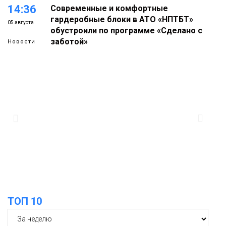
14:36
Современные и комфортные
гардеробные блоки в АТО «НПТБТ»
05 августа
обустроили по программе «Сделано с
заботой»
Новости
13:58
«Морозное дерби» стартует в
Норильске 3 сентября
05 августа
Новости
13:11
«Привет из отпуска»: победитель
летнего розыгрыша от «Северного
05 августа
города» получила свой приз
Общество
12:32
Торжественная церемония
бракосочетания снова прошла в
ТОП 10
05 августа
«Башне»
Общество