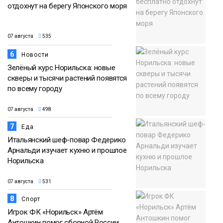
отдохнут на берегу Японского моря
07 августа
535
6
Новости
Зелёный курс Норильска: новые
скверы и тысячи растений появятся
по всему городу
07 августа
498
7
Еда
Итальянский шеф-повар Федерико
Арнальди изучает кухню и прошлое
Норильска
07 августа
531
8
Спорт
Игрок ФК «Норильск» Артём
Антошкин помог сборной России