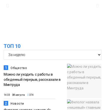
14:30
Ленинский проспект частично закроют
в связи с Днём рождения «Башни»
07 августа
Новости
13:59
«Домик Хоббитов» и «Самолёт в
облаках» появятся в Кайеркане
07 августа
ТОП 10
Новости
1
Общество
Можно ли уходить с работы в
обеденный перерыв, рассказали в
Минтруда
14:33 08 августа
374
2
Новости
Филолог назвала «нишевый»