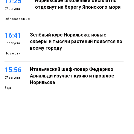
17:25
Норильские школьники бесплатно
отдохнут на берегу Японского моря
07 августа
Образование
16:41
Зелёный курс Норильска: новые
скверы и тысячи растений появятся по
07 августа
всему городу
Новости
15:56
Итальянский шеф-повар Федерико
Арнальди изучает кухню и прошлое
07 августа
Норильска
Еда
15:11
Игрок ФК «Норильск» Артём Антошкин
помог сборной России взять золото в
07 августа
футзальном турнире
Спорт