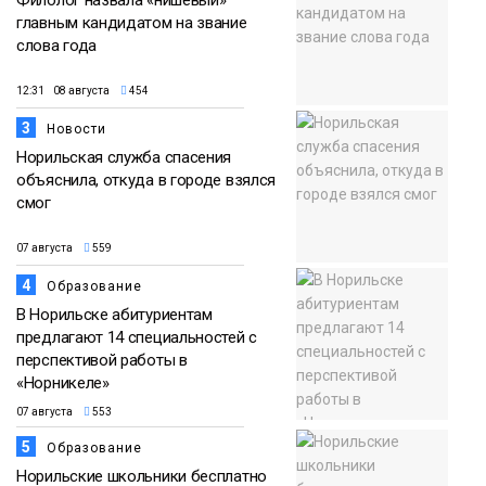
главным кандидатом на звание
слова года
12:31 08 августа
454
3
Новости
Норильская служба спасения
объяснила, откуда в городе взялся
смог
07 августа
559
4
Образование
В Норильске абитуриентам
предлагают 14 специальностей с
перспективой работы в
«Норникеле»
07 августа
553
5
Образование
Норильские школьники бесплатно