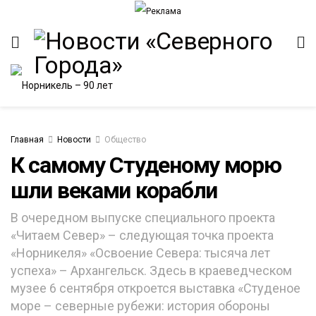
Главная
Новости
Общество
К самому Студеному морю
шли веками корабли
ИТЕТ
В очередном выпуске специального проекта
«Читаем Север» – следующая точка проекта
«Норникеля» «Освоение Севера: тысяча лет
успеха» – Архангельск. Здесь в краеведческом
музее 6 сентября откроется выставка «Студеное
море – северные рубежи: история обороны