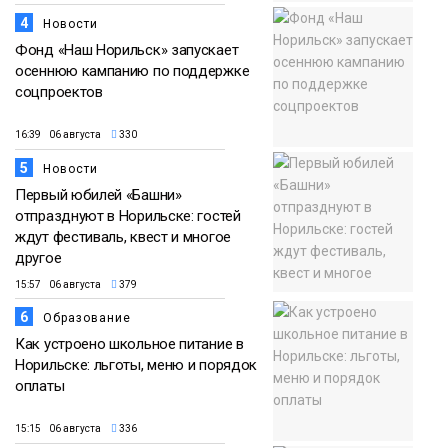
4
Новости
Фонд «Наш Норильск» запускает
осеннюю кампанию по поддержке
соцпроектов
16:39 06 августа
330
5
Новости
Первый юбилей «Башни»
отпразднуют в Норильске: гостей
ждут фестиваль, квест и многое
другое
15:57 06 августа
379
6
Образование
Как устроено школьное питание в
Норильске: льготы, меню и порядок
оплаты
15:15 06 августа
336