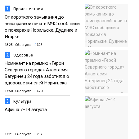
1
Происшествия
От короткого замыкания до
неисправной печи: в МЧС сообщили
о пожарах в Норильске, Дудинке и
Игарке
18:25 06 августа
325
2
Здоровье
Номинант на премию «Герой
Северного города» Анастасия
Батуринец 24 года заботится о
здоровье жителей Норильска
17:50 06 августа
470
3
Культура
Афиша 7–14 августа
17:21 06 августа
297