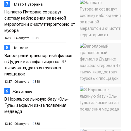
7
Плато Путорана
На плато Путорана создадут
систему наблюдения за вечной
мерзлотой и очистят территорию от
мусора
14:36 06 августа
386
8
Новости
Заполярный транспортный филиал
в Дудинке заасфальтировал 47
тысяч «квадратов» грузовых
площадок
13:47 06 августа
358
9
Животные
В Норильске лыжную базу «Оль-
Гуль» закрыли из-за появления
медведя
13:10 06 августа
588