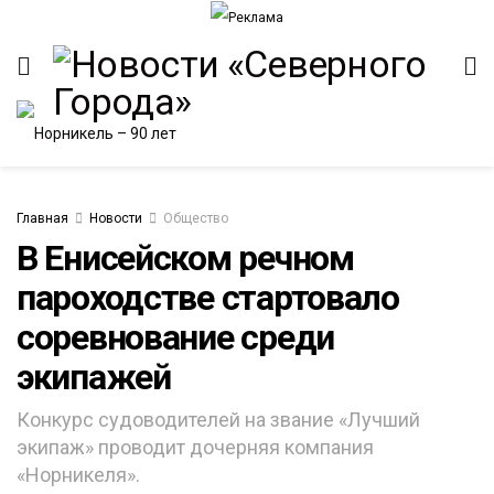
Главная
Новости
Общество
В Енисейском речном
пароходстве стартовало
соревнование среди
экипажей
Конкурс судоводителей на звание «Лучший
экипаж» проводит дочерняя компания
«Норникеля».