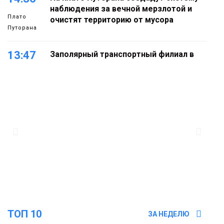
наблюдения за вечной мерзлотой и
Плато
очистят территорию от мусора
Путорана
13:47
Заполярный транспортный филиал в
Дудинке заасфальтировал 47 тысяч
«квадратов» грузовых площадок
Новости
13:10
В Норильске лыжную базу «Оль-Гуль»
закрыли из-за появления медведя
Животные
12:25
Барнаул обошёл Красноярск в
списке городов, откуда приехали
Проекты
норильчане
Медиакомпании
ТОП 10
ЗА НЕДЕЛЮ