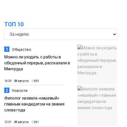
13:59
«Домик Хоббитов» и «Самолёт в
облаках» появятся в Кайеркане
07 августа
ТОП 10
Новости
1
Общество
Можно ли уходить с работы в
обеденный перерыв, рассказали в
Минтруда
14:33 08 августа
493
2
Новости
Филолог назвала «нишевый»
главным кандидатом на звание
слова года
12:31 08 августа
541