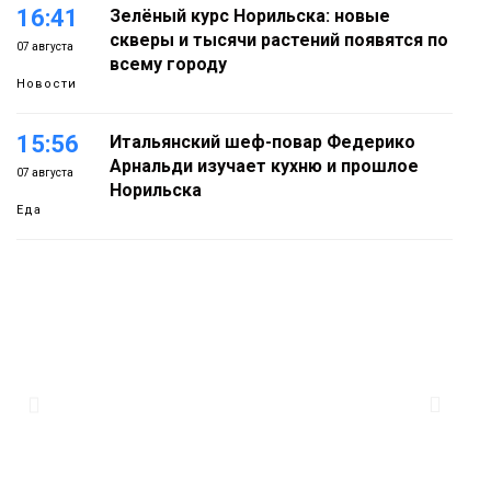
16:41
Зелёный курс Норильска: новые
скверы и тысячи растений появятся по
07 августа
всему городу
Новости
15:56
Итальянский шеф-повар Федерико
Арнальди изучает кухню и прошлое
07 августа
Норильска
Еда
15:11
Игрок ФК «Норильск» Артём Антошкин
помог сборной России взять золото в
07 августа
футзальном турнире
Спорт
14:30
Ленинский проспект частично закроют
в связи с Днём рождения «Башни»
07 августа
Новости