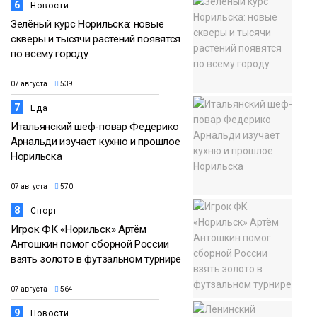
6
Новости
Зелёный курс Норильска: новые
скверы и тысячи растений появятся
по всему городу
07 августа
539
7
Еда
Итальянский шеф-повар Федерико
Арнальди изучает кухню и прошлое
Норильска
07 августа
570
8
Спорт
Игрок ФК «Норильск» Артём
Антошкин помог сборной России
взять золото в футзальном турнире
07 августа
564
9
Новости