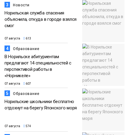
3
Новости
Норильская служба спасения
объяснила, откуда в городе взялся
смог
07 августа
613
4
Образование
В Норильске абитуриентам
предлагают 14 специальностей с
перспективой работы в
«Норникеле»
07 августа
607
5
Образование
Норильские школьники бесплатно
отдохнут на берегу Японского моря
07 августа
574