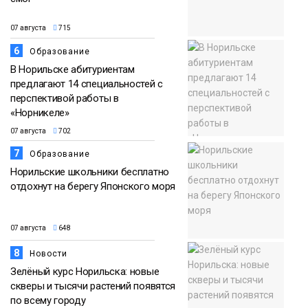
07 августа
715
6
Образование
В Норильске абитуриентам
предлагают 14 специальностей с
перспективой работы в
«Норникеле»
07 августа
702
7
Образование
Норильские школьники бесплатно
отдохнут на берегу Японского моря
07 августа
648
8
Новости
Зелёный курс Норильска: новые
скверы и тысячи растений появятся
по всему городу