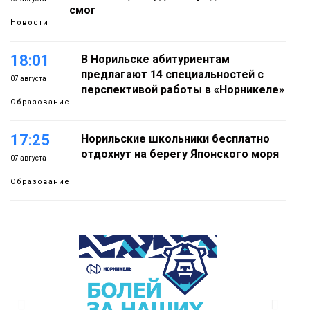
смог
Новости
18:01
В Норильске абитуриентам
предлагают 14 специальностей с
07 августа
перспективой работы в «Норникеле»
Образование
17:25
Норильские школьники бесплатно
отдохнут на берегу Японского моря
07 августа
Образование
16:41
Зелёный курс Норильска: новые
скверы и тысячи растений появятся по
07 августа
всему городу
Новости
15:56
Итальянский шеф-повар Федерико