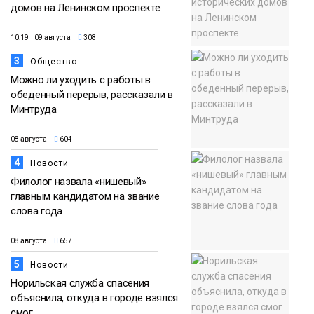
домов на Ленинском проспекте
10:19 09 августа
308
3
Общество
Можно ли уходить с работы в
обеденный перерыв, рассказали в
Минтруда
08 августа
604
4
Новости
Филолог назвала «нишевый»
главным кандидатом на звание
слова года
08 августа
657
5
Новости
Норильская служба спасения
объяснила, откуда в городе взялся
смог