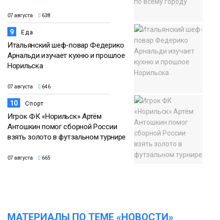
07 августа
638
9
Еда
Итальянский шеф-повар Федерико
Арнальди изучает кухню и прошлое
Норильска
07 августа
646
10
Спорт
Игрок ФК «Норильск» Артём
Антошкин помог сборной России
взять золото в футзальном турнире
07 августа
665
МАТЕРИАЛЫ ПО ТЕМЕ «НОВОСТИ»