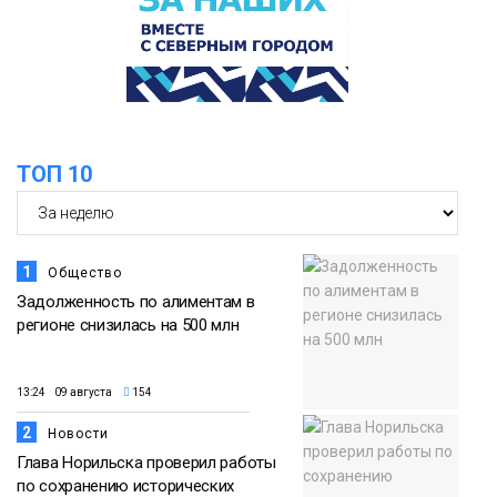
Арнальди изучает кухню и прошлое
07 августа
Норильска
Еда
15:11
Игрок ФК «Норильск» Артём Антошкин
помог сборной России взять золото в
07 августа
футзальном турнире
ТОП 10
Спорт
1
Общество
Задолженность по алиментам в
регионе снизилась на 500 млн
13:24 09 августа
154
2
Новости
Глава Норильска проверил работы
по сохранению исторических