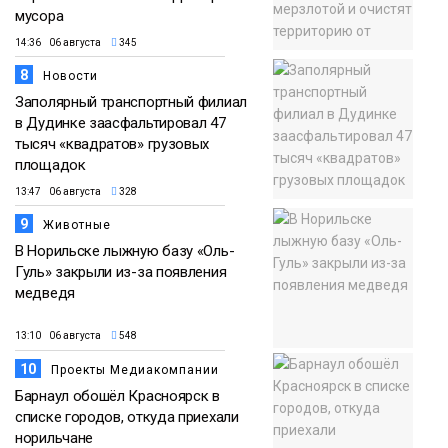
мусора
14:36 06 августа
345
8
Новости
Заполярный транспортный филиал
в Дудинке заасфальтировал 47
тысяч «квадратов» грузовых
площадок
13:47 06 августа
328
9
Животные
В Норильске лыжную базу «Оль-
Гуль» закрыли из-за появления
медведя
13:10 06 августа
548
10
Проекты Медиакомпании
Барнаул обошёл Красноярск в
списке городов, откуда приехали
норильчане