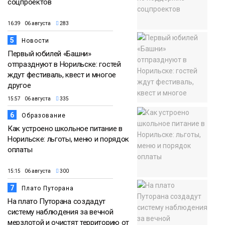
соцпроектов
16:39 06 августа
283
5
Новости
Первый юбилей «Башни»
отпразднуют в Норильске: гостей
ждут фестиваль, квест и многое
другое
15:57 06 августа
335
6
Образование
Как устроено школьное питание в
Норильске: льготы, меню и порядок
оплаты
15:15 06 августа
300
7
Плато Путорана
На плато Путорана создадут
систему наблюдения за вечной
мерзлотой и очистят территорию от