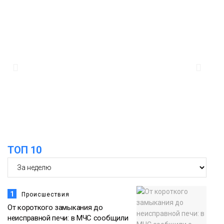
Дудинке заасфальтировал 47 тысяч
«квадратов» грузовых площадок
Новости
13:10
В Норильске лыжную базу «Оль-Гуль»
закрыли из-за появления медведя
Животные
12:25
Барнаул обошёл Красноярск в
списке городов, откуда приехали
Проекты
норильчане
Медиакомпании
ТОП 10
1
Происшествия
От короткого замыкания до
неисправной печи: в МЧС сообщили