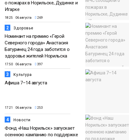
о пожарах в Норильске, Дудинке и
Игарке
18:25 06 августа
269
2
Здоровье
Номинант на премию «Герой
Северного города» Анастасия
Батуринец 24 года заботится о
здоровье жителей Норильска
17:50 06 августа
397
3
Культура
Афиша 7–14 августа
17:21 06 августа
253
4
Новости
Фонд «Наш Норильск» запускает
осеннюю кампанию по поддержке