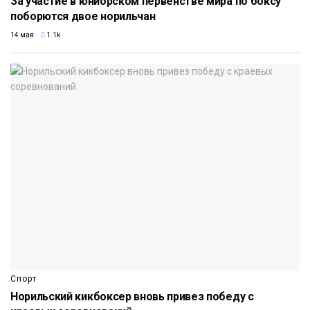
За участие в юниорском первенстве мира по боксу
поборются двое норильчан
14 мая
1.1k
Спорт
Норильский кикбоксер вновь привез победу с