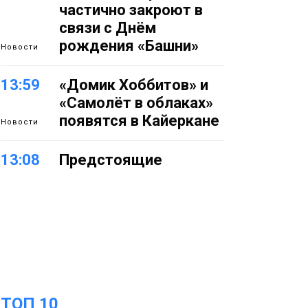
частично закроют в
связи с Днём
рождения «Башни»
Новости
13:59
«Домик Хоббитов» и
«Самолёт в облаках»
появятся в Кайеркане
Новости
13:08
Предстоящие
выходные в
Норильске будут
зябкими, пасмурными
и дождливыми
Новости
12:32
Как в Норильске
помогают женщинам
ТОП 10
из исправительного