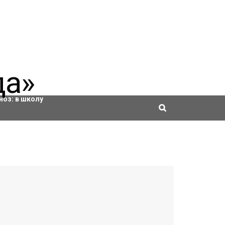
ровки
ноз:
в школу