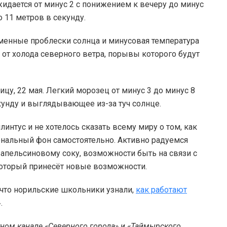
идается от минус 2 с понижением к вечеру до минус
о 11 метров в секунду.
еменные проблески солнца и минусовая температура
н от холода северного ветра, порывы которого будут
тницу, 22 мая. Легкий морозец от минус 3 до минус 8
кунду и выглядывающее из-за туч солнце.
линтус и не хотелось сказать всему миру о том, как
ональный фон самостоятельно. Активно радуемся
апельсиновому соку, возможности быть на связи с
который принесёт новые возможности.
 что норильские школьники узнали,
как работают
».
тном канале «Северного города» и «Таймырского