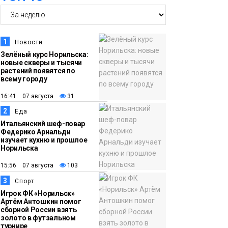
центра
адаптироваться к
жизни
Общество
1
Новости
Зелёный курс Норильска:
новые скверы и тысячи
11:53
22 земских работника
растений появятся по
культуры отправятся
всему городу
в малые города и сёла
16:41 07 августа
31
региона
Культура
2
Еда
Итальянский шеф-повар
Федерико Арнальди
11:10
«ЗдравКонтроль» для
изучает кухню и прошлое
оперативной связи
Норильска
пациентов с
15:56 07 августа
103
медучреждениями
3
Спорт
запустили в регионе
Здоровье
Игрок ФК «Норильск»
Артём Антошкин помог
сборной России взять
10:25
Исправленная дата в
золото в футзальном
турнире