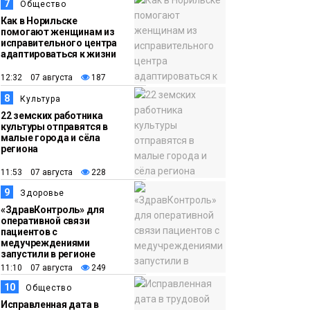
7
Общество
Как в Норильске
помогают женщинам из
исправительного центра
адаптироваться к жизни
12:32 07 августа
187
8
Культура
22 земских работника
культуры отправятся в
малые города и сёла
региона
11:53 07 августа
228
9
Здоровье
«ЗдравКонтроль» для
оперативной связи
пациентов с
медучреждениями
запустили в регионе
11:10 07 августа
249
10
Общество
Исправленная дата в