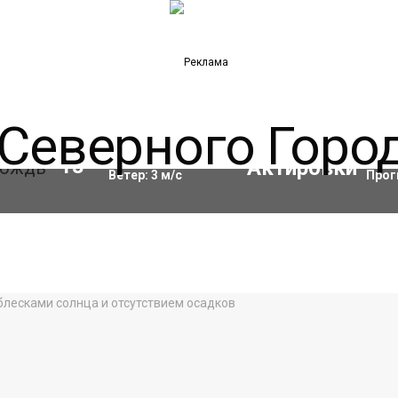
Влажность:
86
%
Акти
13
°C
Ветер:
3
м/с
Прог