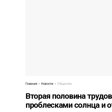
53)
558)
Главная
Новости
Общество
Вторая половина трудов
проблесками солнца и 