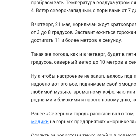
пробрасывать. Температура воздуха утром ож
4. Ветер северо-западный, с порывами от 7 д
В четверг, 21 мая, норильчан ждут кратковр
от 3 до 8 градусов. Заставит ежиться горожа
достигать 11 и более метров в секунду.
Такая же погода, как и в четверг, будет в пя
градусов, северный ветер до 10 метров в се
Ну а чтобы настроение не закатывалось под п
надоело вот это все, поднимаем свой эмоци
любимой музыке, ароматному кофе, чаю или 
родными и близкими и просто новому дню, 
Ранее «Северный город» рассказывал о том,
медики
на горных предприятиях «Норникеля
Следить за новостями также удобно в совмес