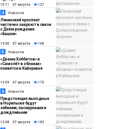
трудовой книжке
15:11 07 августа
127
стоила норильчанке 9
4
Новости
месяцев стажа
Общество
Ленинский проспект
частично закроют в связи
с Днём рождения
«Башни»
14:30 07 августа
168
5
Новости
«Домик Хоббитов» и
«Самолёт в облаках»
появятся в Кайеркане
13:59 07 августа
175
6
Новости
Предстоящие выходные
в Норильске будут
зябкими, пасмурными и
дождливыми
13:08 07 августа
183