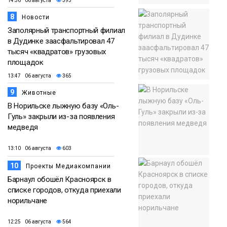
14:36 06 августа
393
8
Новости
Заполярный транспортный филиал
в Дудинке заасфальтировал 47
тысяч «квадратов» грузовых
площадок
13:47 06 августа
365
9
Животные
В Норильске лыжную базу «Оль-
Гуль» закрыли из-за появления
медведя
13:10 06 августа
603
10
Проекты Медиакомпании
Барнаул обошёл Красноярск в
списке городов, откуда приехали
норильчане
12:25 06 августа
564