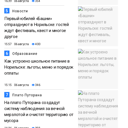
16:39 06 августа
354
5
Новости
Первый юбилей «Башни»
отпразднуют в Норильске: гостей
ждут фестиваль, квест и многое
другое
15:57 06 августа
400
6
Образование
Как устроено школьное питание в
Норильске: льготы, меню и порядок
оплаты
15:15 06 августа
346
7
Плато Путорана
На плато Путорана создадут
систему наблюдения за вечной
мерзлотой и очистят территорию от
мусора