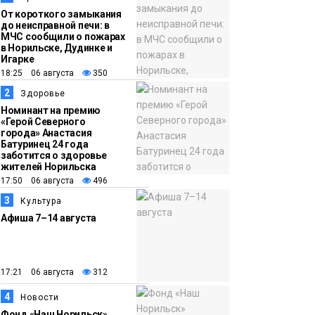
От короткого замыкания
до неисправной печи: в
МЧС сообщили о пожарах
в Норильске, Дудинке и
Игарке
18:25 06 августа
350
2
Здоровье
Номинант на премию
«Герой Северного
города» Анастасия
Батуринец 24 года
заботится о здоровье
жителей Норильска
17:50 06 августа
496
3
Культура
Афиша 7–14 августа
17:21 06 августа
312
4
Новости
Фонд «Наш Норильск»