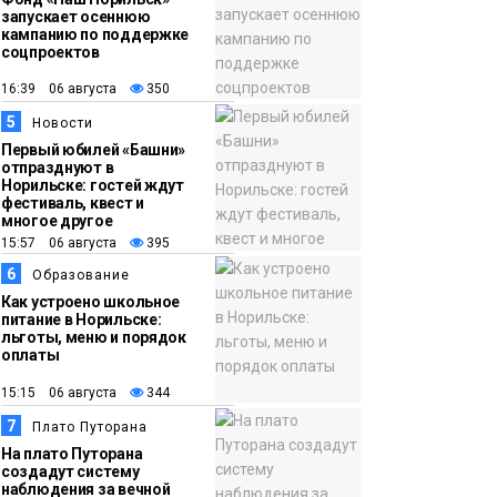
запускает осеннюю
кампанию по поддержке
соцпроектов
16:39 06 августа
350
5
Новости
Первый юбилей «Башни»
отпразднуют в
Норильске: гостей ждут
фестиваль, квест и
многое другое
15:57 06 августа
395
6
Образование
Как устроено школьное
питание в Норильске:
льготы, меню и порядок
оплаты
15:15 06 августа
344
7
Плато Путорана
На плато Путорана
создадут систему
наблюдения за вечной