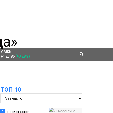
GMKN
₽127.86
(+0.28%)
ТОП 10
1
Происшествия