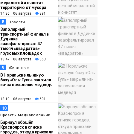
мерзлотой и очистят
территорию от мусора
14:36 06 августа
391
8
Новости
Заполярный
транспортный филиал в
Дудинке
заасфальтировал 47
тысяч «квадратов»
грузовых площадок
13:47 06 августа
363
9
Животные
В Норильске лыжную
базу «Оль-Гуль» закрыли
из-за появления медведя
13:10 06 августа
601
10
Проекты Медиакомпании
Барнаул обошёл
Красноярск в списке
городов, откуда приехали