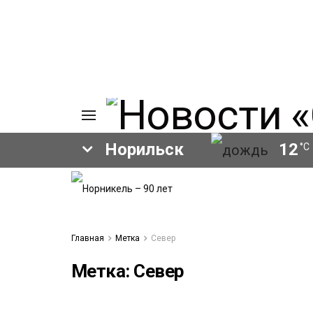
Норильск
12
°C
ИЯ
А
Ы
А
Главная
Метка
Север
ОВАНИЕ
ОВ
Метка:
Север