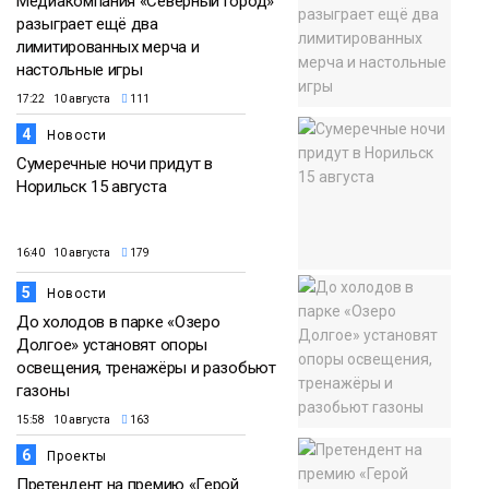
Медиакомпания «Северный город»
разыграет ещё два
лимитированных мерча и
настольные игры
17:22 10 августа
111
4
Новости
Сумеречные ночи придут в
Норильск 15 августа
16:40 10 августа
179
5
Новости
До холодов в парке «Озеро
Долгое» установят опоры
освещения, тренажёры и разобьют
газоны
15:58 10 августа
163
6
Проекты
Претендент на премию «Герой