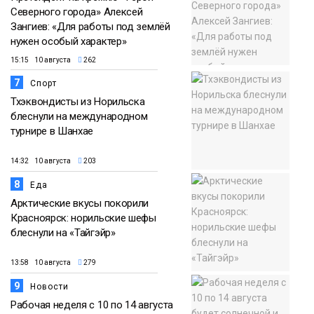
Северного города» Алексей
Зангиев: «Для работы под землёй
нужен особый характер»
15:15 10 августа
262
7
Спорт
Тхэквондисты из Норильска
блеснули на международном
турнире в Шанхае
14:32 10 августа
203
8
Еда
Арктические вкусы покорили
Красноярск: норильские шефы
блеснули на «Тайгэйр»
13:58 10 августа
279
9
Новости
Рабочая неделя с 10 по 14 августа