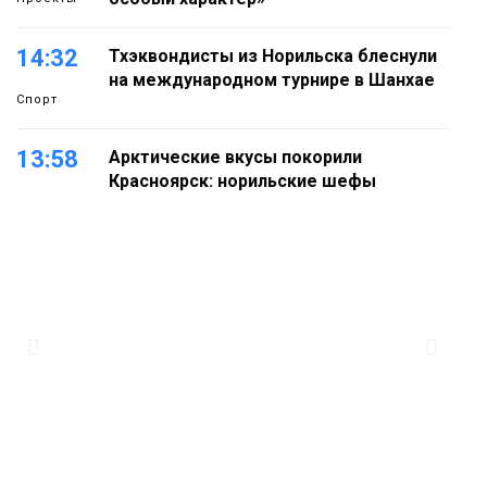
14:32
Тхэквондисты из Норильска блеснули
на международном турнире в Шанхае
Спорт
13:58
Арктические вкусы покорили
Красноярск: норильские шефы
блеснули на «Тайгэйр»
Еда
13:10
Рабочая неделя с 10 по 14 августа
будет солнечной и тёплой
Новости
12:33
Прокуратура проверяет инцидент с
самолётом авиакомпании «Сибирь»
в Норильске
Происшествия