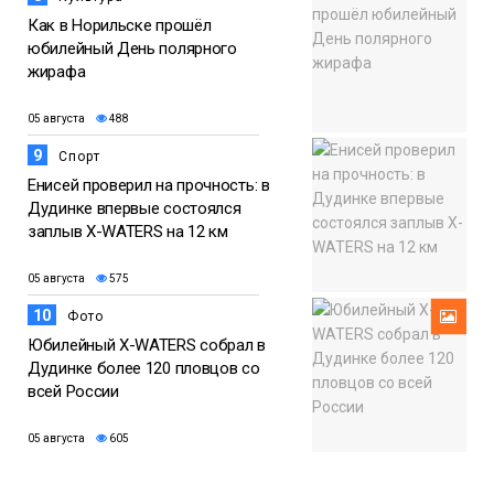
Как в Норильске прошёл
юбилейный День полярного
жирафа
05 августа
488
9
Спорт
Енисей проверил на прочность: в
Дудинке впервые состоялся
заплыв X-WATERS на 12 км
05 августа
575
10
Фото
Юбилейный X-WATERS собрал в
Дудинке более 120 пловцов со
всей России
05 августа
605