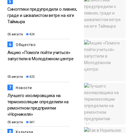
5
Синоптики предупредили о ливнях,
граде и шквалистом ветре на юге
Таймыра
05 августа
424
6
Общество
Акцию «Помоги пойти учиться»
запустили в Молодёжном центре
05 августа
425
7
Новости
Лучшего изолировщика на
термоизоляции определили на
ремонтном предприятии
«Норникеля»
05 августа
641
8
Культура