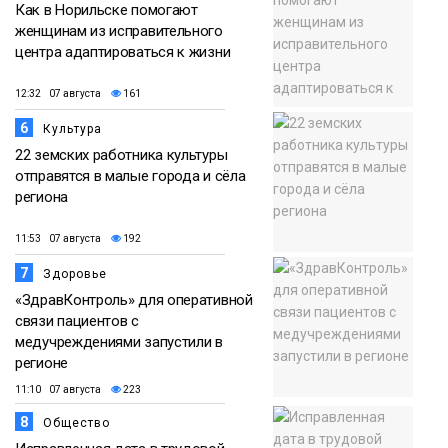
Как в Норильске помогают
женщинам из исправительного
центра адаптироваться к жизни
12:32 07 августа
161
6
Культура
22 земских работника культуры
отправятся в малые города и сёла
региона
11:53 07 августа
192
7
Здоровье
«ЗдравКонтроль» для оперативной
связи пациентов с
медучреждениями запустили в
регионе
11:10 07 августа
223
8
Общество