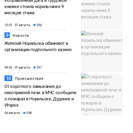
Исправленная дата в трудовой
книжке стоила норильчанке 9
месяцев стажа
10:25 07 августа
296
9
Новости
Жителей Норильска обвиняют в
организации подпольного казино
09:36 07 августа
297
10
Происшествия
От короткого замыкания до
неисправной печи: в МЧС сообщили
о пожарах в Норильске, Дудинке и
Игарке
06 августа
508