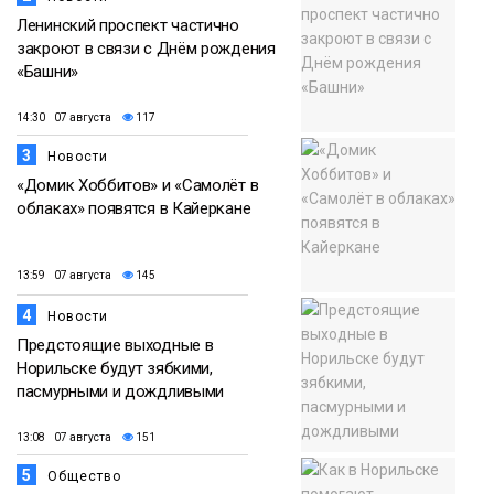
Ленинский проспект частично
закроют в связи с Днём рождения
«Башни»
14:30 07 августа
117
3
Новости
«Домик Хоббитов» и «Самолёт в
облаках» появятся в Кайеркане
13:59 07 августа
145
4
Новости
Предстоящие выходные в
Норильске будут зябкими,
пасмурными и дождливыми
13:08 07 августа
151
5
Общество