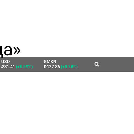
USD
GMKN
₽81.41
(+0.59%)
₽127.86
(+0.28%)