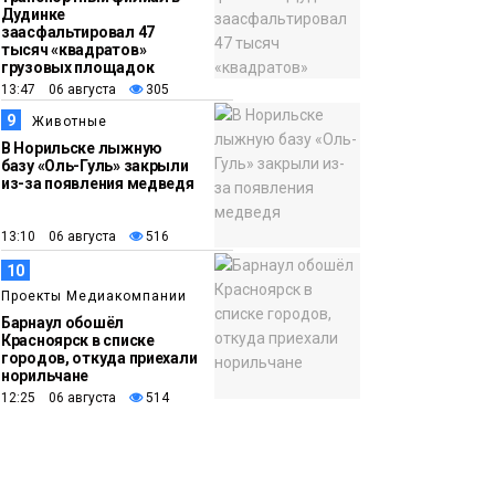
Дудинке
заасфальтировал 47
тысяч «квадратов»
грузовых площадок
13:47 06 августа
305
9
Животные
В Норильске лыжную
базу «Оль-Гуль» закрыли
из-за появления медведя
13:10 06 августа
516
10
Проекты Медиакомпании
Барнаул обошёл
Красноярск в списке
городов, откуда приехали
норильчане
12:25 06 августа
514