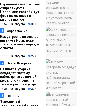
Первый юбилей «Башни»
отпразднуют в
Норильске: гостей ждут
фестиваль, квест и
многое другое
15:57 06 августа
313
6
Образование
Как устроено школьное
питание в Норильске:
льготы, меню и порядок
оплаты
15:15 06 августа
279
7
Плато Путорана
На плато Путорана
создадут систему
наблюдения за вечной
мерзлотой и очистят
территорию от мусора
14:36 06 августа
322
8
Новости
Заполярный
транспортный филиал в