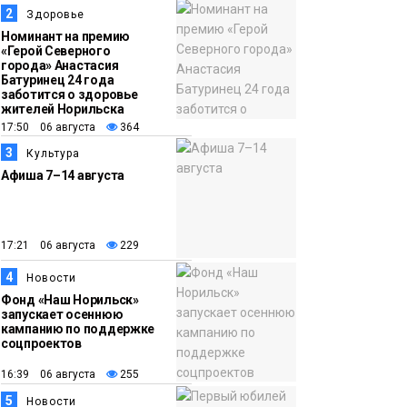
транспортный филиал
2
Здоровье
в Дудинке
Номинант на премию
«Герой Северного
заасфальтировал 47
города» Анастасия
Батуринец 24 года
тысяч «квадратов»
заботится о здоровье
грузовых площадок
жителей Норильска
Новости
17:50 06 августа
364
3
Культура
13:10
В Норильске лыжную
Афиша 7–14 августа
базу «Оль-Гуль»
закрыли из-за
появления медведя
Животные
17:21 06 августа
229
4
12:25
Барнаул обошёл
Новости
Фонд «Наш Норильск»
Красноярск в
запускает осеннюю
списке городов,
кампанию по поддержке
соцпроектов
откуда приехали
Проекты
норильчане
16:39 06 августа
255
Медиакомпании
5
Новости