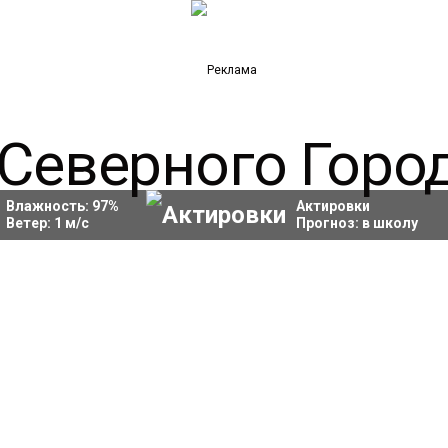
Влажность:
97
%
Актировки
Ветер:
1
м/с
Прогноз:
в школу