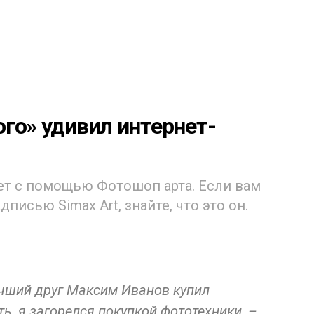
го» удивил интернет-
т с помощью Фотошоп арта. Если вам
писью Simax Art, знайте, что это он.
учший друг Максим Иванов купил
ь, я загорелся покупкой фототехники, –