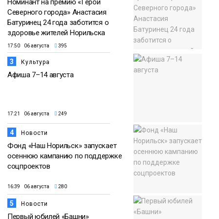
Номинант на премию «Герой
Северного города» Анастасия
Батуринец 24 года заботится о
здоровье жителей Норильска
17:50 06 августа
395
3
Культура
Афиша 7–14 августа
17:21 06 августа
249
4
Новости
Фонд «Наш Норильск» запускает
осеннюю кампанию по поддержке
соцпроектов
16:39 06 августа
280
5
Новости
Первый юбилей «Башни»