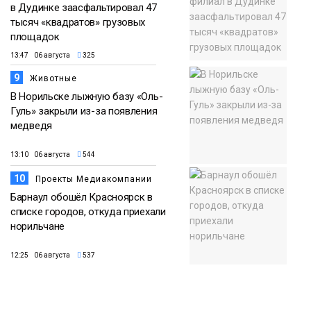
в Дудинке заасфальтировал 47
тысяч «квадратов» грузовых
площадок
13:47 06 августа
325
9
Животные
В Норильске лыжную базу «Оль-
Гуль» закрыли из-за появления
медведя
13:10 06 августа
544
10
Проекты Медиакомпании
Барнаул обошёл Красноярск в
списке городов, откуда приехали
норильчане
12:25 06 августа
537