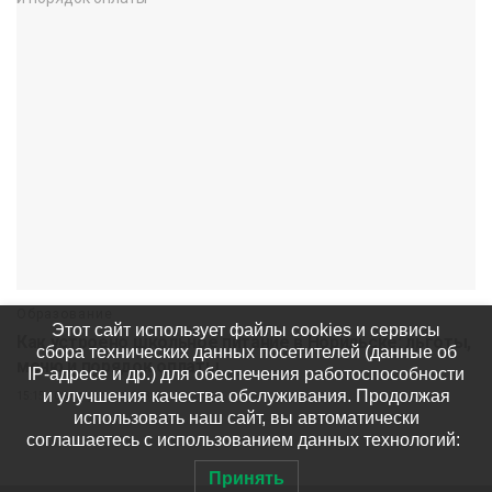
Образование
Этот сайт использует файлы cookies и сервисы
Как устроено школьное питание в Норильске: льготы,
сбора технических данных посетителей (данные об
меню и порядок оплаты
IP-адресе и др.) для обеспечения работоспособности
и улучшения качества обслуживания. Продолжая
15:15 06 августа
298
использовать наш сайт, вы автоматически
соглашаетесь с использованием данных технологий:
Принять