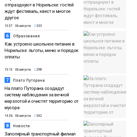
отпразднуют в Норильске: гостей
ждут фестиваль, квест и многое
другое
15:57 06 августа
333
6
Образование
Как устроено школьное питание в
Норильске: льготы, меню и порядок
оплаты
15:15 06 августа
298
7
Плато Путорана
На плато Путорана создадут
систему наблюдения за вечной
мерзлотой и очистят территорию от
мусора
14:36 06 августа
342
8
Новости
Заполярный транспортный филиал