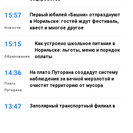
15:57
Первый юбилей «Башни» отпразднуют
в Норильске: гостей ждут фестиваль,
квест и многое другое
Новости
15:15
Как устроено школьное питание в
Норильске: льготы, меню и порядок
оплаты
Образование
14:36
На плато Путорана создадут систему
наблюдения за вечной мерзлотой и
Плато
очистят территорию от мусора
Путорана
13:47
Заполярный транспортный филиал в
Дудинке заасфальтировал 47 тысяч
«квадратов» грузовых площадок
Новости