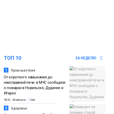
13:10
В Норильске лыжную базу «Оль-Гуль»
закрыли из-за появления медведя
Животные
12:25
Барнаул обошёл Красноярск в
списке городов, откуда приехали
Проекты
норильчане
Медиакомпании
ТОП 10
ЗА НЕДЕЛЮ
1
Происшествия
От короткого замыкания до
неисправной печи: в МЧС сообщили
о пожарах в Норильске, Дудинке и
Игарке
18:25 06 августа
266
2
Здоровье