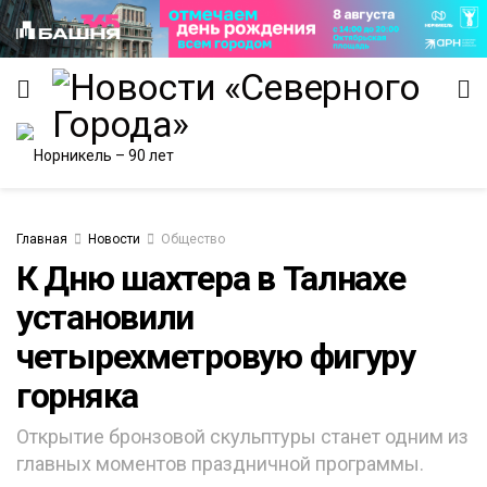
Главная
Новости
Общество
К Дню шахтера в Талнахе
ИТЕТ
установили
четырехметровую фигуру
горняка
Открытие бронзовой скульптуры станет одним из
главных моментов праздничной программы.