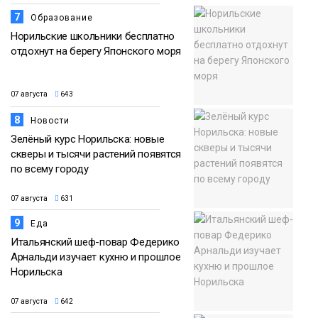
7
Образование
Норильские школьники бесплатно
отдохнут на берегу Японского моря
07 августа
643
8
Новости
Зелёный курс Норильска: новые
скверы и тысячи растений появятся
по всему городу
07 августа
631
9
Еда
Итальянский шеф-повар Федерико
Арнальди изучает кухню и прошлое
Норильска
07 августа
642