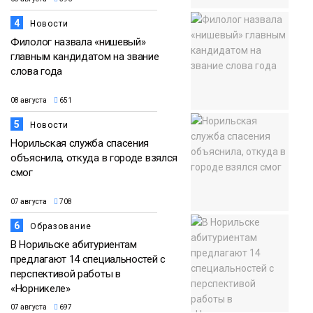
4
Новости
Филолог назвала «нишевый»
главным кандидатом на звание
слова года
08 августа
651
5
Новости
Норильская служба спасения
объяснила, откуда в городе взялся
смог
07 августа
708
6
Образование
В Норильске абитуриентам
предлагают 14 специальностей с
перспективой работы в
«Норникеле»
07 августа
697