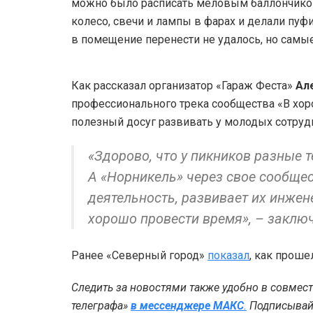
можно было расписать меловым баллончиком
колесо, свечи и лампы в фарах и делали пуф
в помещение перенести не удалось, но самы
Как рассказал организатор «Гараж Феста»
Ал
профессионального трека сообщества «В хоро
полезный досуг развивать у молодых сотру
«Здорово, что у пикников разные 
А «Норникель» через свое сообще
деятельность, развивает их инже
хорошо провести время», – заклю
Ранее «Северный город»
показал
, как прош
Следить за новостями также удобно в совмес
телеграфа»
в мессенджере MAКС
.
Подписывайт