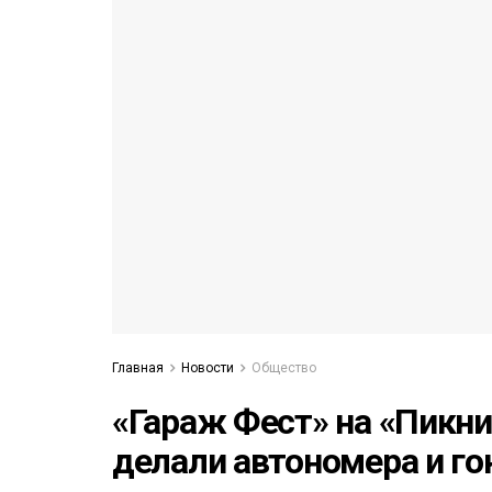
53)
558)
Главная
Новости
Общество
«Гараж Фест» на «Пикни
делали автономера и г