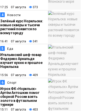
12:32
Как в Норильске
помогают женщинам
17:25 07 августа
373
из исправительного
4
Новости
центра
Зелёный курс Норильска:
новые скверы и тысячи
адаптироваться к
растений появятся по
жизни
всему городу
Общество
16:41 07 августа
341
5
Еда
Итальянский шеф-повар
Федерико Арнальди
изучает кухню и прошлое
Норильска
15:56 07 августа
409
6
Спорт
Игрок ФК «Норильск»
Артём Антошкин помог
сборной России взять
золото в футзальном
турнире
15:11 07 августа
403