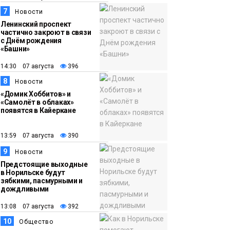
7
Новости
Ленинский проспект
частично закроют в связи
с Днём рождения
«Башни»
14:30 07 августа
396
8
Новости
«Домик Хоббитов» и
«Самолёт в облаках»
появятся в Кайеркане
13:59 07 августа
390
9
Новости
Предстоящие выходные
в Норильске будут
зябкими, пасмурными и
дождливыми
13:08 07 августа
392
10
Общество