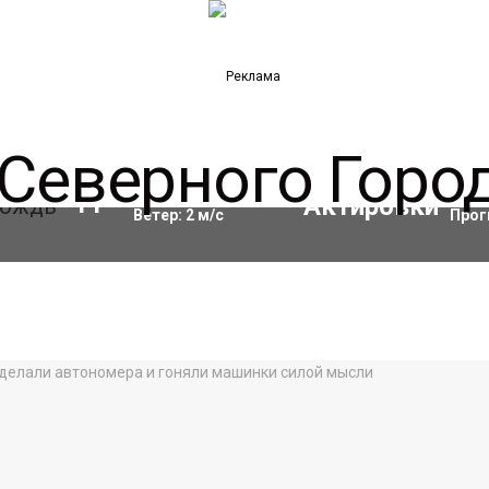
Влажность:
97
%
Акти
11
°C
Ветер:
2
м/с
Прог