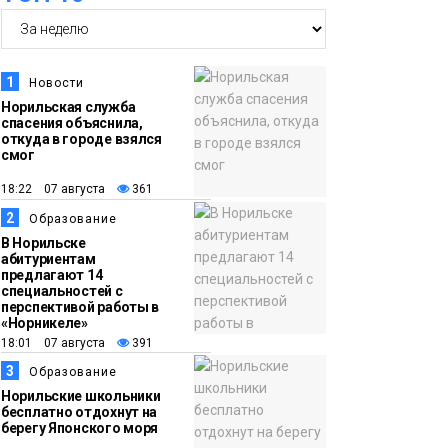
14:30
Ленинский проспект
частично закроют в
1
Новости
связи с Днём
Норильская служба
спасения объяснила,
рождения «Башни»
Новости
откуда в городе взялся
смог
13:59
«Домик Хоббитов» и
18:22 07 августа
361
«Самолёт в облаках»
2
Образование
появятся в Кайеркане
Новости
В Норильске
абитуриентам
предлагают 14
13:08
Предстоящие
специальностей с
перспективой работы в
выходные в
«Норникеле»
Норильске будут
18:01 07 августа
391
зябкими, пасмурными
3
Образование
и дождливыми
Норильские школьники
Новости
бесплатно отдохнут на
берегу Японского моря