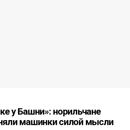
ке у Башни»: норильчане
оняли машинки силой мысли