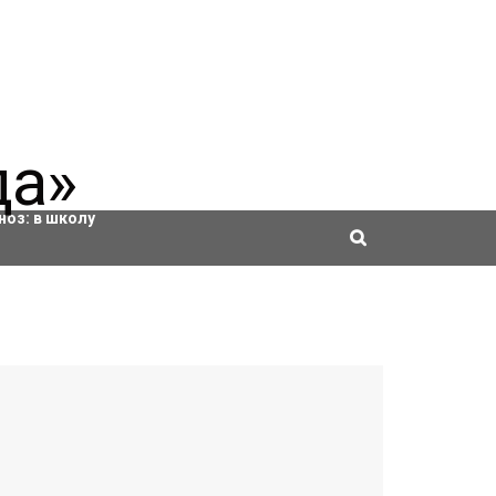
ровки
ноз:
в школу