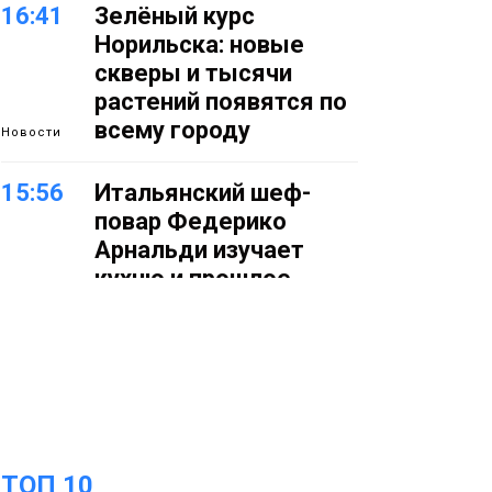
16:41
Зелёный курс
Норильска: новые
скверы и тысячи
растений появятся по
всему городу
Новости
15:56
Итальянский шеф-
повар Федерико
Арнальди изучает
кухню и прошлое
Норильска
Еда
15:11
Игрок ФК «Норильск»
Артём Антошкин
помог сборной России
взять золото в
ТОП 10
футзальном турнире
Спорт