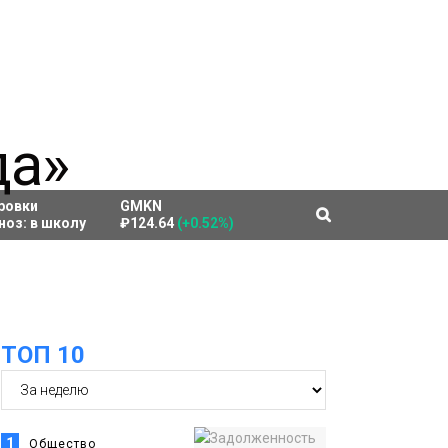
ровки
GMKN
ноз:
в школу
₽124.64
(+0.52%)
ТОП 10
1
Общество