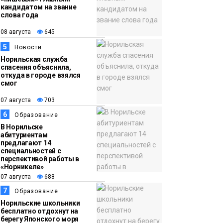
кандидатом на звание
слова года
08 августа
645
5
Новости
Норильская служба
спасения объяснила,
откуда в городе взялся
смог
07 августа
703
6
Образование
В Норильске
абитуриентам
предлагают 14
специальностей с
перспективой работы в
«Норникеле»
07 августа
688
7
Образование
Норильские школьники
бесплатно отдохнут на
берегу Японского моря