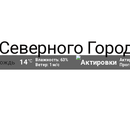
Влажность:
63
%
Акти
14
°C
Ветер:
1
м/с
Прог