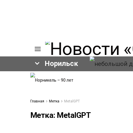
Норильск
ИЯ
А
Ы
А
Главная
Метка
MetalGPT
ОВАНИЕ
ОВ
Метка:
MetalGPT