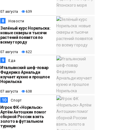
07 августа
639
8
Новости
Зелёный курс Норильска:
новые скверы и тысячи
растений появятся по
всему городу
07 августа
622
9
Еда
Итальянский шеф-повар
Федерико Арнальди
изучает кухню и прошлое
Норильска
07 августа
638
10
Спорт
Игрок ФК «Норильск»
Артём Антошкин помог
сборной России взять
золото в футзальном
турнире