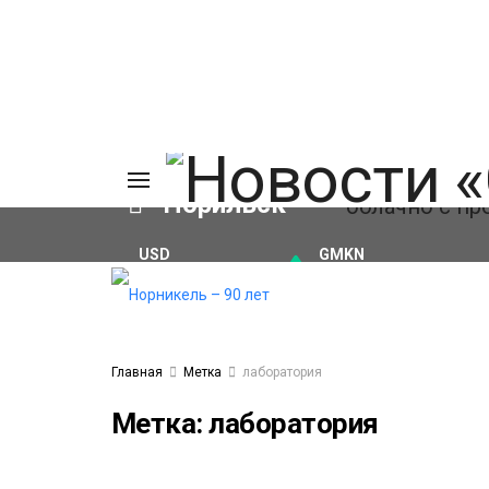
Норильск
USD
GMKN
₽82.17
(+0.93%)
₽124.64
(+0.52%)
ия
а
ы
а
Главная
Метка
лаборатория
ование
ов
Метка:
лаборатория