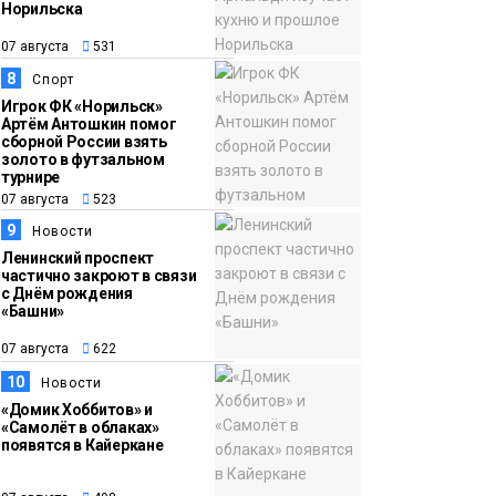
Норильска
07 августа
531
8
Спорт
Игрок ФК «Норильск»
Артём Антошкин помог
сборной России взять
золото в футзальном
турнире
07 августа
523
9
Новости
Ленинский проспект
частично закроют в связи
с Днём рождения
«Башни»
07 августа
622
10
Новости
«Домик Хоббитов» и
«Самолёт в облаках»
появятся в Кайеркане