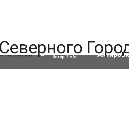
Влажность:
74
%
10
°C
Ветер:
2
м/с