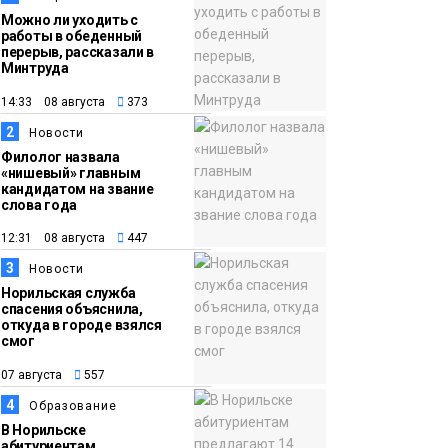
Можно ли уходить с
работы в обеденный
перерыв, рассказали в
Минтруда
14:33 08 августа
373
2
Новости
Филолог назвала
«нишевый» главным
кандидатом на звание
слова года
12:31 08 августа
447
3
Новости
Норильская служба
спасения объяснила,
откуда в городе взялся
смог
07 августа
557
4
Образование
В Норильске
абитуриентам