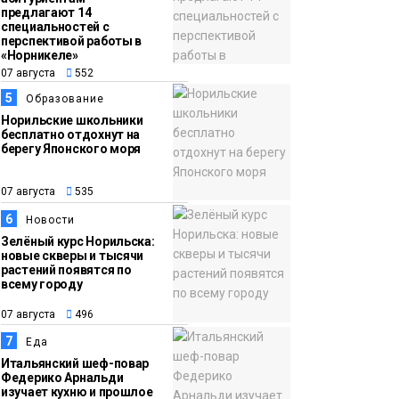
предлагают 14
специальностей с
перспективой работы в
«Норникеле»
07 августа
552
5
Образование
Норильские школьники
бесплатно отдохнут на
берегу Японского моря
07 августа
535
6
Новости
Зелёный курс Норильска:
новые скверы и тысячи
растений появятся по
всему городу
07 августа
496
7
Еда
Итальянский шеф-повар
Федерико Арнальди
изучает кухню и прошлое