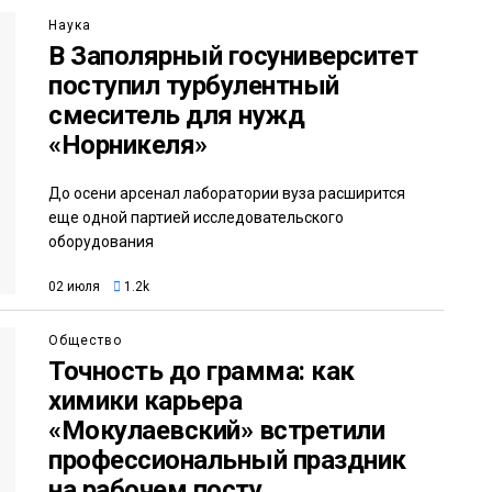
Наука
В Заполярный госуниверситет
поступил турбулентный
смеситель для нужд
«Норникеля»
До осени арсенал лаборатории вуза расширится
еще одной партией исследовательского
оборудования
02 июля
1.2k
Общество
Точность до грамма: как
химики карьера
«Мокулаевский» встретили
профессиональный праздник
на рабочем посту