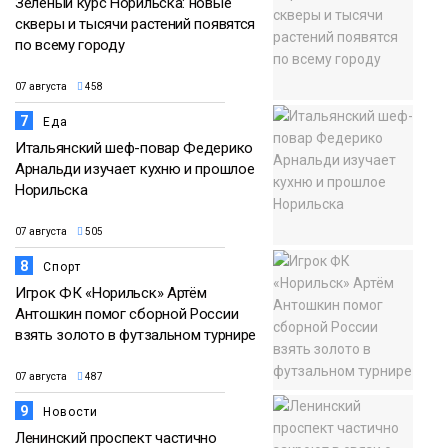
Зелёный курс Норильска: новые
скверы и тысячи растений появятся
по всему городу
07 августа
458
7
Еда
Итальянский шеф-повар Федерико
Арнальди изучает кухню и прошлое
Норильска
07 августа
505
8
Спорт
Игрок ФК «Норильск» Артём
Антошкин помог сборной России
взять золото в футзальном турнире
07 августа
487
9
Новости
Ленинский проспект частично