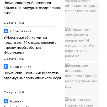
Норильская служба спасения
объяснила, откуда в городе взялся
смог
07 августа
505
4
Образование
В Норильске абитуриентам
предлагают 14 специальностей с
перспективой работы в
«Норникеле»
07 августа
517
5
Образование
Норильские школьники бесплатно
отдохнут на берегу Японского моря
07 августа
499
6
Новости