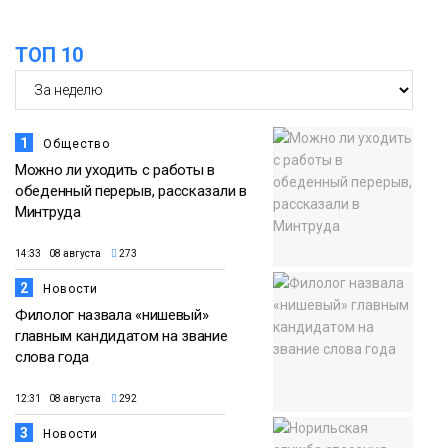
облаках» появятся в Кайеркане
07 августа
ТОП 10
Новости
1
Общество
Можно ли уходить с работы в
обеденный перерыв, рассказали в
Минтруда
14:33 08 августа
273
2
Новости
Филолог назвала «нишевый»
главным кандидатом на звание
слова года
12:31 08 августа
292
3
Новости