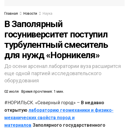
Главная
Новости
Наука
В Заполярный
госуниверситет поступил
турбулентный смеситель
для нужд «Норникеля»
До осени арсенал лаборатории вуза расширится
еще одной партией исследовательского
оборудования
02 июля
Время прочтения: 1 мин.
#НОРИЛЬСК. «Северный город» –
В недавно
открытую
лабораторию геомеханики и физико-
механических свойств пород и
материалов
Заполярного государственного