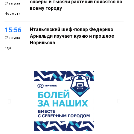
скверы и тысячи растений появятся по
07 августа
всему городу
Новости
15:56
Итальянский шеф-повар Федерико
Арнальди изучает кухню и прошлое
07 августа
Норильска
Еда
15:11
Игрок ФК «Норильск» Артём Антошкин
помог сборной России взять золото в
07 августа
футзальном турнире
Спорт
14:30
Ленинский проспект частично закроют
в связи с Днём рождения «Башни»
07 августа
Новости
13:59
«Домик Хоббитов» и «Самолёт в