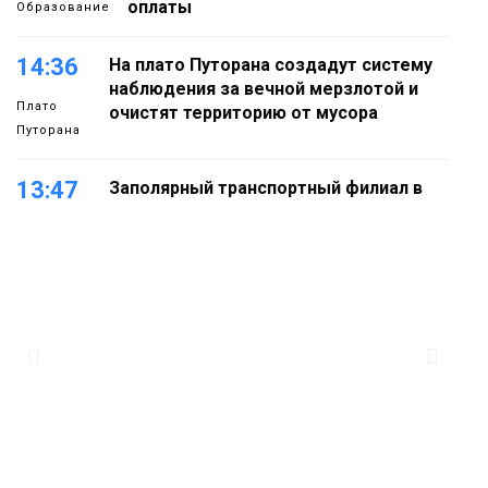
оплаты
Образование
14:36
На плато Путорана создадут систему
наблюдения за вечной мерзлотой и
Плато
очистят территорию от мусора
Путорана
13:47
Заполярный транспортный филиал в
Дудинке заасфальтировал 47 тысяч
«квадратов» грузовых площадок
Новости
13:10
В Норильске лыжную базу «Оль-Гуль»
закрыли из-за появления медведя
Животные
12:25
Барнаул обошёл Красноярск в
списке городов, откуда приехали
Проекты
норильчане
Медиакомпании