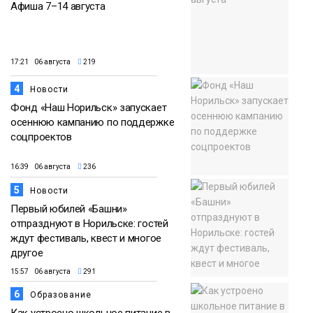
Афиша 7–14 августа
17:21 06 августа
219
4
Новости
Фонд «Наш Норильск» запускает
осеннюю кампанию по поддержке
соцпроектов
16:39 06 августа
236
5
Новости
Первый юбилей «Башни»
отпразднуют в Норильске: гостей
ждут фестиваль, квест и многое
другое
15:57 06 августа
291
6
Образование