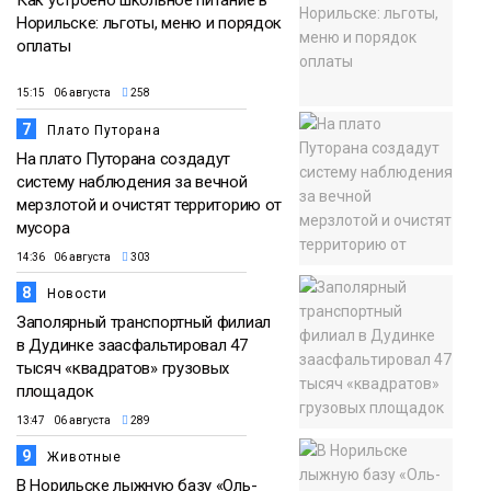
Как устроено школьное питание в
Норильске: льготы, меню и порядок
оплаты
15:15 06 августа
258
7
Плато Путорана
На плато Путорана создадут
систему наблюдения за вечной
мерзлотой и очистят территорию от
мусора
14:36 06 августа
303
8
Новости
Заполярный транспортный филиал
в Дудинке заасфальтировал 47
тысяч «квадратов» грузовых
площадок
13:47 06 августа
289
9
Животные
В Норильске лыжную базу «Оль-