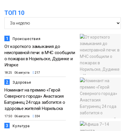
ТОП 10
1
Происшествия
От короткого замыкания до
неисправной печи: в МЧС сообщили
о пожарах в Норильске, Дудинке и
Игарке
18:25 06 августа
217
2
Здоровье
Номинант на премию «Герой
Северного города» Анастасия
Батуринец 24 года заботится о
здоровье жителей Норильска
17:50 06 августа
334
3
Культура