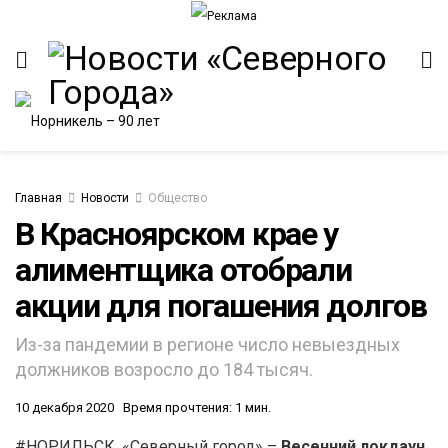
Главная
Новости
Общество
В Красноярском крае у
алиментщика отобрали
ИТЕТ
акции для погашения долгов
Из-за пандемии в регионе число невыездных
должников возросло до 184 тысяч.
10 декабря 2020
Время прочтения: 1 мин.
#НОРИЛЬСК. «Северный город» –
Весенний локдаун,