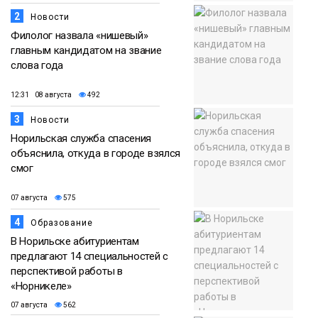
2
Новости
Филолог назвала «нишевый»
главным кандидатом на звание
слова года
12:31 08 августа
492
3
Новости
Норильская служба спасения
объяснила, откуда в городе взялся
смог
07 августа
575
4
Образование
В Норильске абитуриентам
предлагают 14 специальностей с
перспективой работы в
«Норникеле»
07 августа
562