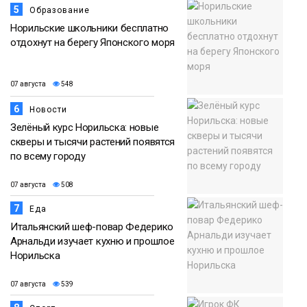
5
Образование
Норильские школьники бесплатно
отдохнут на берегу Японского моря
07 августа
548
6
Новости
Зелёный курс Норильска: новые
скверы и тысячи растений появятся
по всему городу
07 августа
508
7
Еда
Итальянский шеф-повар Федерико
Арнальди изучает кухню и прошлое
Норильска
07 августа
539