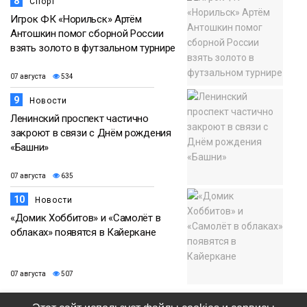
8
Спорт
Игрок ФК «Норильск» Артём
Антошкин помог сборной России
взять золото в футзальном турнире
07 августа
534
9
Новости
Ленинский проспект частично
закроют в связи с Днём рождения
«Башни»
07 августа
635
10
Новости
«Домик Хоббитов» и «Самолёт в
облаках» появятся в Кайеркане
07 августа
507