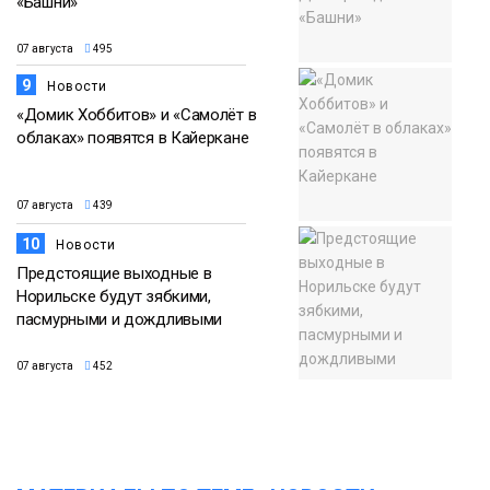
«Башни»
07 августа
495
9
Новости
«Домик Хоббитов» и «Самолёт в
облаках» появятся в Кайеркане
07 августа
439
10
Новости
Предстоящие выходные в
Норильске будут зябкими,
пасмурными и дождливыми
07 августа
452