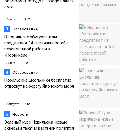
объяснила, откуда в городе взялся
смог
07 августа
462
3
Образование
В Норильске абитуриентам
предлагают 14 специальностей с
перспективой работы в
«Норникеле»
07 августа
481
4
Образование
Норильские школьники бесплатно
отдохнут на берегу Японского моря
07 августа
442
5
Новости
Зелёный курс Норильска: новые
скверы и тысячи растений появятся