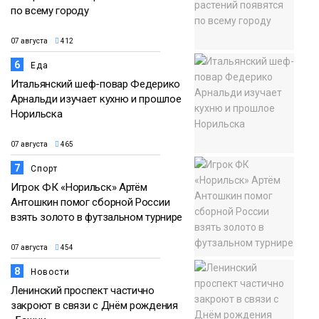
по всему городу
07 августа
412
6
Еда
Итальянский шеф-повар Федерико
Арнальди изучает кухню и прошлое
Норильска
07 августа
465
7
Спорт
Игрок ФК «Норильск» Артём
Антошкин помог сборной России
взять золото в футзальном турнире
07 августа
454
8
Новости
Ленинский проспект частично
закроют в связи с Днём рождения