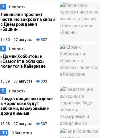
7
Новости
Ленинский проспект
частично закроют в связи
с Днём рождения
«Башни»
14:30 07 августа
337
8
Новости
«Домик Хоббитов» и
«Самолёт в облаках»
появятся в Кайеркане
13:59 07 августа
333
9
Новости
Предстоящие выходные
в Норильске будут
зябкими, пасмурными и
дождливыми
13:08 07 августа
337
10
Общество