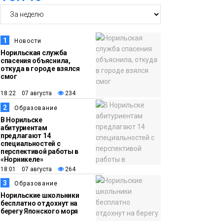
14:30
Ленинский проспект
частично закроют в
1
Новости
связи с Днём
Норильская служба
спасения объяснила,
рождения «Башни»
Новости
откуда в городе взялся
смог
13:59
«Домик Хоббитов» и
18:22 07 августа
234
«Самолёт в облаках»
2
Образование
появятся в Кайеркане
Новости
В Норильске
абитуриентам
предлагают 14
13:08
Предстоящие
специальностей с
перспективой работы в
выходные в
«Норникеле»
Норильске будут
18:01 07 августа
264
зябкими, пасмурными
3
Образование
и дождливыми
Норильские школьники
Новости
бесплатно отдохнут на
берегу Японского моря