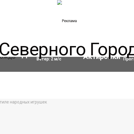
Влажность:
97
%
Акти
11
°C
Ветер:
2
м/с
Прог