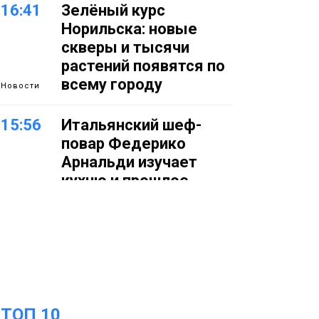
16:41
Зелёный курс
Норильска: новые
скверы и тысячи
растений появятся по
всему городу
Новости
15:56
Итальянский шеф-
повар Федерико
Арнальди изучает
кухню и прошлое
Норильска
Еда
15:11
Игрок ФК «Норильск»
Артём Антошкин
помог сборной России
взять золото в
ТОП 10
футзальном турнире
Спорт