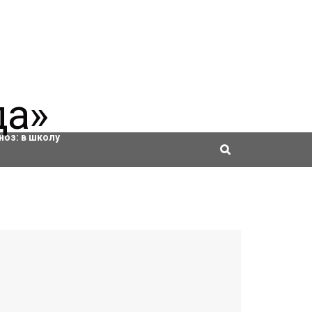
ровки
ноз:
в школу