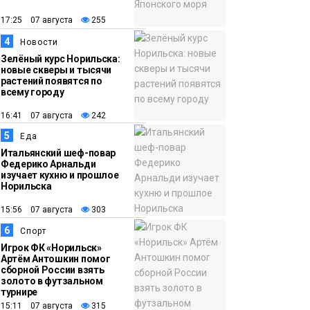
12:32
Как в Норильске
помогают женщинам
17:25 07 августа
255
из исправительного
4
Новости
центра
Зелёный курс Норильска:
новые скверы и тысячи
адаптироваться к
растений появятся по
жизни
всему городу
Общество
16:41 07 августа
242
5
Еда
Итальянский шеф-повар
Федерико Арнальди
изучает кухню и прошлое
Норильска
15:56 07 августа
303
6
Спорт
Игрок ФК «Норильск»
Артём Антошкин помог
сборной России взять
золото в футзальном
турнире
15:11 07 августа
315