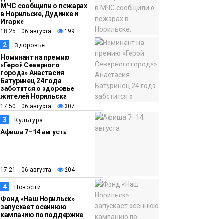
МЧС сообщили о пожарах
в Норильске, Дудинке и
Игарке
18:25 06 августа
199
2
Здоровье
Номинант на премию
«Герой Северного
города» Анастасия
Батуринец 24 года
заботится о здоровье
жителей Норильска
17:50 06 августа
307
3
Культура
Афиша 7–14 августа
17:21 06 августа
204
4
Новости
Фонд «Наш Норильск»
запускает осеннюю
кампанию по поддержке