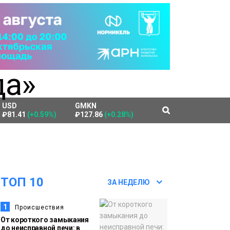
USD
GMKN
₽81.41
(+0.59%)
₽127.86
(+0.28%)
ТОП 10
ЗА НЕДЕЛЮ
1
Происшествия
От короткого замыкания
до неисправной печи: в