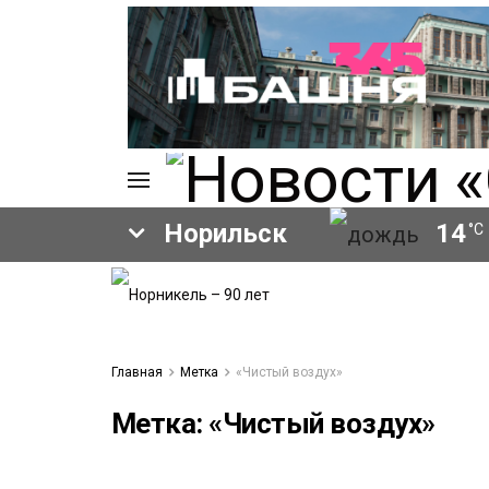
Норильск
14
°C
ИЯ
А
Ы
А
Главная
Метка
«Чистый воздух»
ОВАНИЕ
ЛОВ
Метка:
«Чистый воздух»