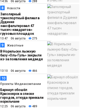
14:36 06 августа
288
8
Новости
Заполярный
транспортный филиал в
Дудинке
заасфальтировал 47
тысяч «квадратов»
грузовых площадок
13:47 06 августа
275
9
Животные
В Норильске лыжную
базу «Оль-Гуль» закрыли
из-за появления медведя
13:10 06 августа
466
10
Проекты Медиакомпании
Барнаул обошёл
Красноярск в списке
городов, откуда приехали
норильчане
12:25 06 августа
489