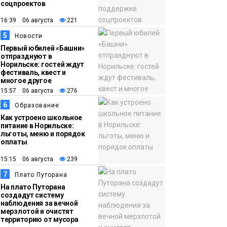
соцпроектов
16:39 06 августа
221
5
Новости
Первый юбилей «Башни»
отпразднуют в
Норильске: гостей ждут
фестиваль, квест и
многое другое
15:57 06 августа
276
6
Образование
Как устроено школьное
питание в Норильске:
льготы, меню и порядок
оплаты
15:15 06 августа
239
7
Плато Путорана
На плато Путорана
создадут систему
наблюдения за вечной
мерзлотой и очистят
территорию от мусора