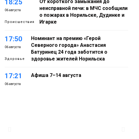
18:25
От короткого замыкания до
неисправной печи: в МЧС сообщили
06 августа
о пожарах в Норильске, Дудинке и
Игарке
Происшествия
17:50
Номинант на премию «Герой
Северного города» Анастасия
06 августа
Батуринец 24 года заботится о
здоровье жителей Норильска
Здоровье
17:21
Афиша 7–14 августа
06 августа
Культура
16:39
Фонд «Наш Норильск» запускает
осеннюю кампанию по поддержке
06 августа
соцпроектов
Новости