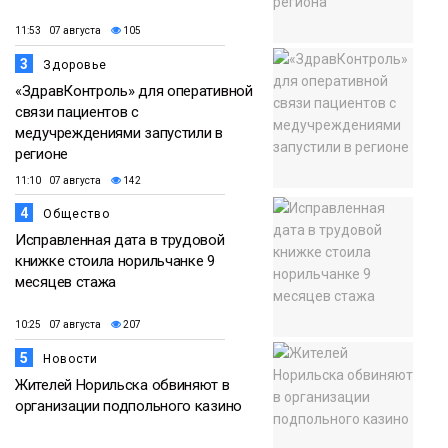
11:53 07 августа
105
3
Здоровье
«ЗдравКонтроль» для оперативной
связи пациентов с
медучреждениями запустили в
регионе
11:10 07 августа
142
4
Общество
Исправленная дата в трудовой
книжке стоила норильчанке 9
месяцев стажа
10:25 07 августа
207
5
Новости
Жителей Норильска обвиняют в
организации подпольного казино