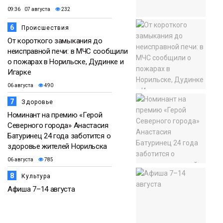
09:36 07 августа
232
6
Происшествия
От короткого замыкания до
неисправной печи: в МЧС сообщили
о пожарах в Норильске, Дудинке и
Игарке
06 августа
490
7
Здоровье
Номинант на премию «Герой
Северного города» Анастасия
Батуринец 24 года заботится о
здоровье жителей Норильска
06 августа
785
8
Культура
Афиша 7–14 августа