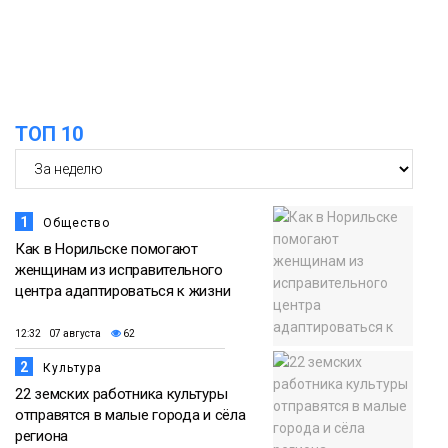
15:57
Первый юбилей «Башни» отпразднуют
в Норильске: гостей ждут фестиваль,
06 августа
квест и многое другое
Новости
ТОП 10
1
Общество
Как в Норильске помогают
женщинам из исправительного
центра адаптироваться к жизни
12:32 07 августа
62
2
Культура
22 земских работника культуры
отправятся в малые города и сёла
региона