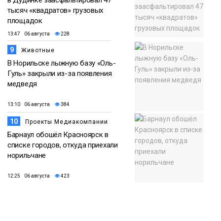
тысяч «квадратов» грузовых
площадок
13:47 06 августа
228
9
Животные
В Норильске лыжную базу «Оль-
Гуль» закрыли из-за появления
медведя
13:10 06 августа
384
10
Проекты Медиакомпании
Барнаул обошёл Красноярск в
списке городов, откуда приехали
норильчане
12:25 06 августа
423