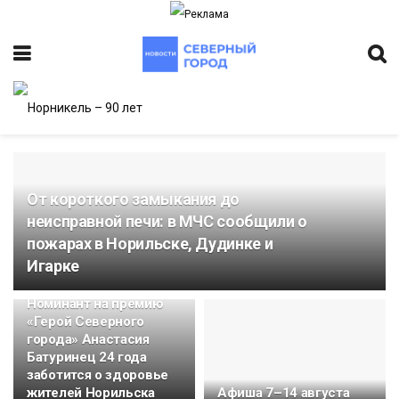
От короткого замыкания до
неисправной печи: в МЧС сообщили о
ИТЕТ
пожарах в Норильске, Дудинке и
Игарке
Номинант на премию
«Герой Северного
города» Анастасия
Батуринец 24 года
заботится о здоровье
жителей Норильска
Афиша 7–14 августа