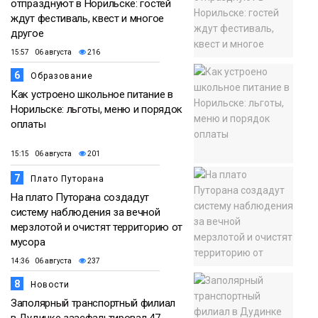
отпразднуют в Норильске: гостей
ждут фестиваль, квест и многое
другое
15:57 06 августа
216
6
Образование
Как устроено школьное питание в
Норильске: льготы, меню и порядок
оплаты
15:15 06 августа
201
7
Плато Путорана
На плато Путорана создадут
систему наблюдения за вечной
мерзлотой и очистят территорию от
мусора
14:36 06 августа
237
8
Новости
Заполярный транспортный филиал
в Дудинке заасфальтировал 47