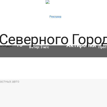
Влажность:
86
%
Акти
13
°C
Ветер:
3
м/с
Прог