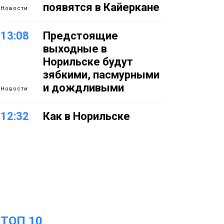
появятся в Кайеркане
Новости
13:08
Предстоящие
выходные в
Норильске будут
зябкими, пасмурными
и дождливыми
Новости
12:32
Как в Норильске
помогают женщинам
из исправительного
центра
адаптироваться к
жизни
Общество
11:53
22 земских работника
ТОП 10
культуры отправятся