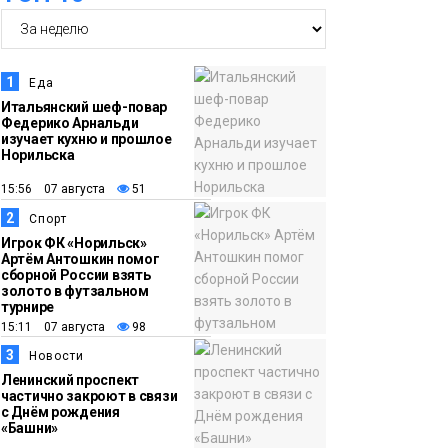
в малые города и сёла
региона
Культура
1
Еда
11:10
«ЗдравКонтроль» для
Итальянский шеф-повар
Федерико Арнальди
оперативной связи
изучает кухню и прошлое
пациентов с
Норильска
медучреждениями
15:56 07 августа
51
запустили в регионе
Здоровье
2
Спорт
Игрок ФК «Норильск»
Артём Антошкин помог
10:25
Исправленная дата в
сборной России взять
трудовой книжке
золото в футзальном
турнире
стоила норильчанке 9
15:11 07 августа
98
месяцев стажа
Общество
3
Новости
Ленинский проспект
частично закроют в связи
09:36
Жителей Норильска
с Днём рождения
обвиняют в
«Башни»