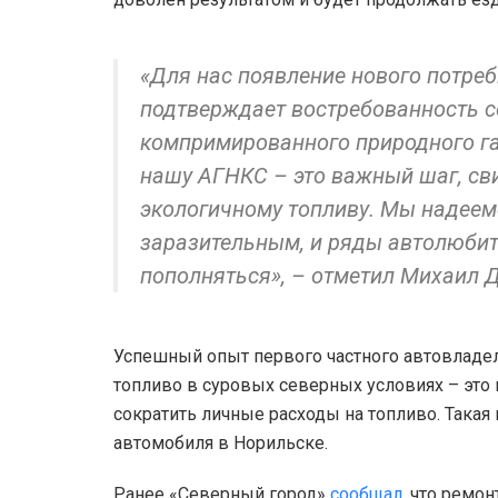
«Для нас появление нового потре
подтверждает востребованность 
компримированного природного га
нашу АГНКС – это важный шаг, св
экологичному топливу. Мы надеемс
заразительным, и ряды автолюбит
пополняться», – отметил Михаил 
Успешный опыт первого частного автовладел
топливо в суровых северных условиях – это 
сократить личные расходы на топливо. Така
автомобиля в Норильске.
Ранее «Северный город»
сообщал
, что ремо