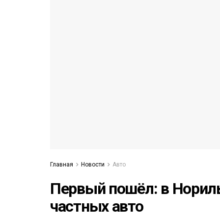
53)
558)
Главная
Новости
Авто
Первый пошёл: в Норил
частных авто