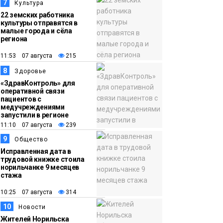
7
Культура
22 земских работника
культуры отправятся в
малые города и сёла
региона
11:53 07 августа
215
8
Здоровье
«ЗдравКонтроль» для
оперативной связи
пациентов с
медучреждениями
запустили в регионе
11:10 07 августа
239
9
Общество
Исправленная дата в
трудовой книжке стоила
норильчанке 9 месяцев
стажа
10:25 07 августа
314
10
Новости
Жителей Норильска