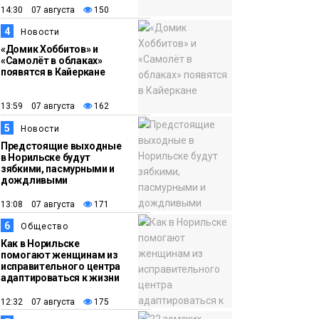
организации
14:30 07 августа
150
подпольного казино
Новости
4
Новости
«Домик Хоббитов» и
«Самолёт в облаках»
появятся в Кайеркане
13:59 07 августа
162
5
Новости
Предстоящие выходные
в Норильске будут
зябкими, пасмурными и
дождливыми
13:08 07 августа
171
6
Общество
Как в Норильске
помогают женщинам из
исправительного центра
адаптироваться к жизни
12:32 07 августа
175