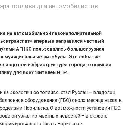
 эра топлива для автомобилистов
ке на автомобильной газонаполнительной
ьсктрансгаз» впервые заправился частный
лугами АГНКС пользовались большегрузная
 и муниципальные автобусы. Это событие
ранспортной инфраструктуры города, открывая
пливу для всех жителей НПР.
на экологичное топливо, стал Руслан – владелец
обаллонное оборудование (ГБО) около месяца назад в
пределами Норильска. О возможности установки ГБО
роде он узнал из местных новостей – в сюжете
мпримированного газа в Норильске.