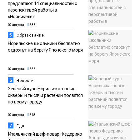
предлагают 14 специальностей с
перспективой работы в
«Норникеле»
07 августа
586
5
Образование
Норильские школьники бесплатно
отдохнут на берегу Японского моря
07 августа
556
6
Новости
Зелёный курс Норильска: новые
скверы и тысячи растений появятся
по всему городу
07 августа
518
7
Еда
Итальянский шеф-повар Федерико