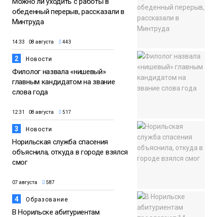
Можно ли уходить с работы в
обеденный перерыв, рассказали в
Минтруда
14:33 08 августа
443
2
Новости
Филолог назвала «нишевый»
главным кандидатом на звание
слова года
12:31 08 августа
517
3
Новости
Норильская служба спасения
объяснила, откуда в городе взялся
смог
07 августа
587
4
Образование
В Норильске абитуриентам