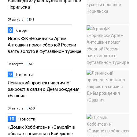
Арнальди изучает кухню и прошлое
Норильска
07 августа
548
8
Спорт
Игрок ФК «Норильск» Артём
Антошкин помог сборной России
взять золото в футзальном турнире
07 августа
543
9
Новости
Ленинский проспект частично
закроют в связи с Днём рождения
«Башни»
07 августа
650
10
Новости
«Домик Хоббитов» и «Самолёт в
облаках» появятся в Кайеркане