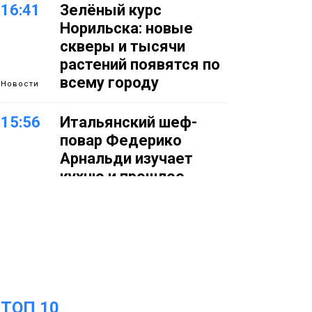
16:41
Зелёный курс
Норильска: новые
скверы и тысячи
растений появятся по
всему городу
Новости
15:56
Итальянский шеф-
повар Федерико
Арнальди изучает
кухню и прошлое
Норильска
Еда
15:11
Игрок ФК «Норильск»
Артём Антошкин
помог сборной России
взять золото в
ТОП 10
футзальном турнире
Спорт