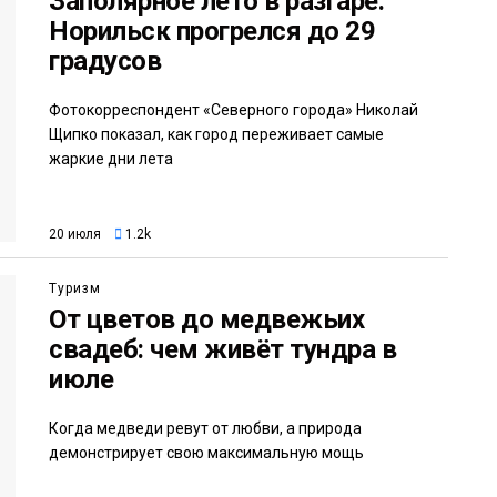
Заполярное лето в разгаре:
Норильск прогрелся до 29
градусов
Фотокорреспондент «Северного города» Николай
Щипко показал, как город переживает самые
жаркие дни лета
20 июля
1.2k
Туризм
От цветов до медвежьих
свадеб: чем живёт тундра в
июле
Когда медведи ревут от любви, а природа
демонстрирует свою максимальную мощь