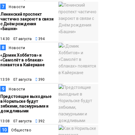
7
Новости
Ленинский проспект
частично закроют в связи
с Днём рождения
«Башни»
14:30 07 августа
394
8
Новости
«Домик Хоббитов» и
«Самолёт в облаках»
появятся в Кайеркане
13:59 07 августа
390
9
Новости
Предстоящие выходные
в Норильске будут
зябкими, пасмурными и
дождливыми
13:08 07 августа
392
10
Общество