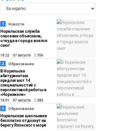
14:30
Ленинский проспект
частично закроют в
1
Новости
связи с Днём
Норильская служба
спасения объяснила,
рождения «Башни»
Новости
откуда в городе взялся
смог
13:59
«Домик Хоббитов» и
18:22 07 августа
356
«Самолёт в облаках»
2
Образование
появятся в Кайеркане
Новости
В Норильске
абитуриентам
предлагают 14
13:08
Предстоящие
специальностей с
перспективой работы в
выходные в
«Норникеле»
Норильске будут
18:01 07 августа
385
зябкими, пасмурными
3
Образование
и дождливыми
Норильские школьники
Новости
бесплатно отдохнут на
берегу Японского моря