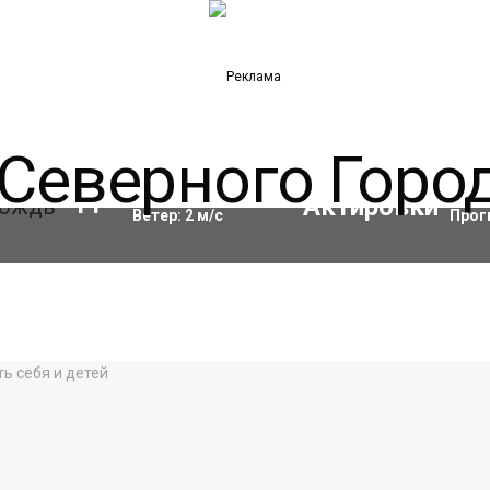
Влажность:
97
%
Акти
11
°C
Ветер:
2
м/с
Прог