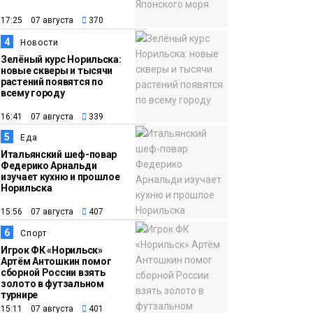
12:32
Как в Норильске
помогают женщинам
17:25 07 августа
370
из исправительного
4
Новости
центра
Зелёный курс Норильска:
новые скверы и тысячи
адаптироваться к
растений появятся по
жизни
всему городу
Общество
16:41 07 августа
339
5
Еда
Итальянский шеф-повар
Федерико Арнальди
изучает кухню и прошлое
Норильска
15:56 07 августа
407
6
Спорт
Игрок ФК «Норильск»
Артём Антошкин помог
сборной России взять
золото в футзальном
турнире
15:11 07 августа
401