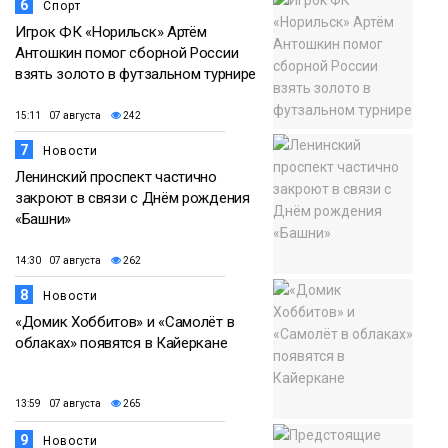
6
Спорт
Игрок ФК «Норильск» Артём
Антошкин помог сборной России
взять золото в футзальном турнире
15:11 07 августа
242
7
Новости
Ленинский проспект частично
закроют в связи с Днём рождения
«Башни»
14:30 07 августа
262
8
Новости
«Домик Хоббитов» и «Самолёт в
облаках» появятся в Кайеркане
13:59 07 августа
265
9
Новости