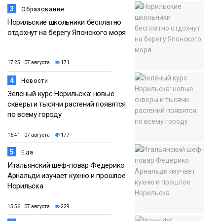
3
Образование
Норильские школьники бесплатно
отдохнут на берегу Японского моря
17:25 07 августа
171
4
Новости
Зелёный курс Норильска: новые
скверы и тысячи растений появятся
по всему городу
16:41 07 августа
177
5
Еда
Итальянский шеф-повар Федерико
Арнальди изучает кухню и прошлое
Норильска
15:56 07 августа
229