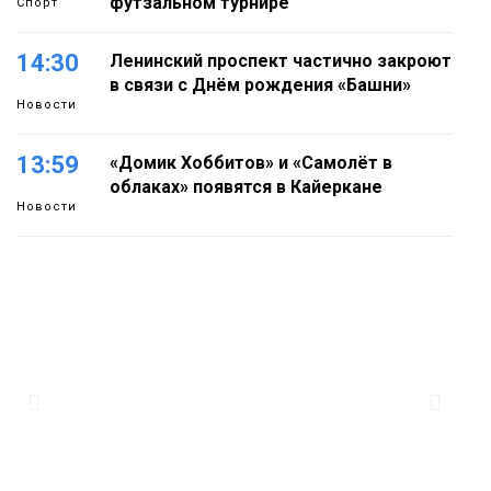
футзальном турнире
Спорт
14:30
Ленинский проспект частично закроют
в связи с Днём рождения «Башни»
Новости
13:59
«Домик Хоббитов» и «Самолёт в
облаках» появятся в Кайеркане
Новости
13:08
Предстоящие выходные в Норильске
будут зябкими, пасмурными и
дождливыми
Новости
12:32
Как в Норильске помогают женщинам
из исправительного центра
адаптироваться к жизни
Общество