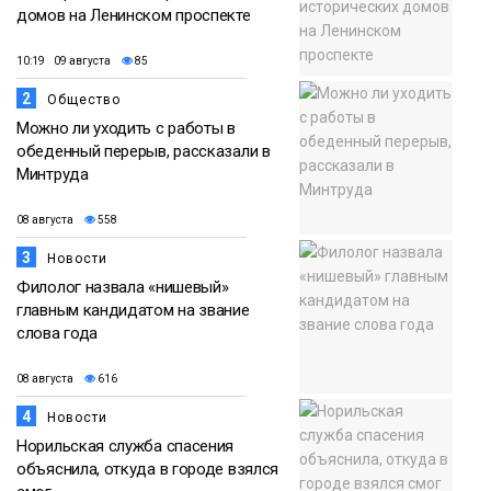
домов на Ленинском проспекте
10:19 09 августа
85
2
Общество
Можно ли уходить с работы в
обеденный перерыв, рассказали в
Минтруда
08 августа
558
3
Новости
Филолог назвала «нишевый»
главным кандидатом на звание
слова года
08 августа
616
4
Новости
Норильская служба спасения
объяснила, откуда в городе взялся