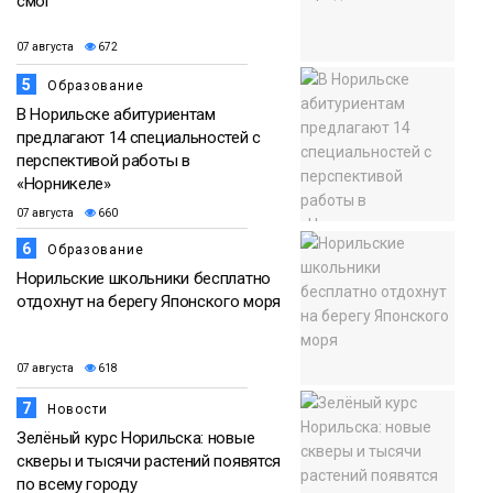
смог
07 августа
672
5
Образование
В Норильске абитуриентам
предлагают 14 специальностей с
перспективой работы в
«Норникеле»
07 августа
660
6
Образование
Норильские школьники бесплатно
отдохнут на берегу Японского моря
07 августа
618
7
Новости
Зелёный курс Норильска: новые
скверы и тысячи растений появятся
по всему городу