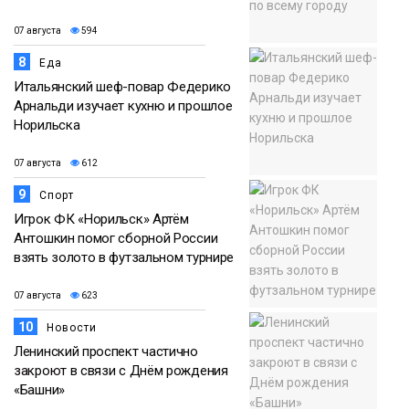
07 августа
594
8
Еда
Итальянский шеф-повар Федерико
Арнальди изучает кухню и прошлое
Норильска
07 августа
612
9
Спорт
Игрок ФК «Норильск» Артём
Антошкин помог сборной России
взять золото в футзальном турнире
07 августа
623
10
Новости
Ленинский проспект частично
закроют в связи с Днём рождения
«Башни»