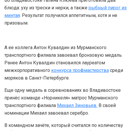
Во Владивостоке Галина Клюева приготовила два
блюда: уху из трески и нерки, а также
рыбный пирог из
минтая
. Результат получился аппетитным, хотя и не
призовым.
А ее коллега Антон Кувалдин из Мурманского
транспортного филиала завоевал бронзовую медаль.
Ранее Антон Кувалдин становился лауреатом
межкорпоративного
конкурса профмастерства
среди
моряков в Санкт-Петербурге.
Еще одну медаль в соревнованиях во Владивостоке
принёс команде «Норникеля» матрос Мурманского
транспортного филиала
Михаил Зиновьев.
В своей
номинации Михаил завоевал серебро.
В командном зачёте, который считался по количеству