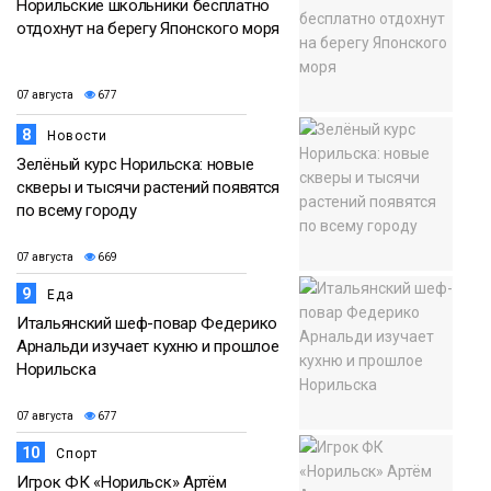
Норильские школьники бесплатно
отдохнут на берегу Японского моря
07 августа
677
8
Новости
Зелёный курс Норильска: новые
скверы и тысячи растений появятся
по всему городу
07 августа
669
9
Еда
Итальянский шеф-повар Федерико
Арнальди изучает кухню и прошлое
Норильска
07 августа
677
10
Спорт
Игрок ФК «Норильск» Артём