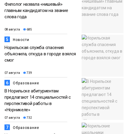
Филолог назвала «нишевый»
главным кандидатом на звание
слова года
08 августа
685
5
Новости
Норильская служба спасения
объяснила, откуда в городе взялся
смог
07 августа
739
6
Образование
В Норильске абитуриентам
предлагают 14 специальностей с
перспективой работы в
«Норникеле»
07 августа
732
7
Образование