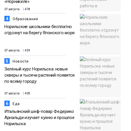
«Норникеле»
07 августа
478
4
Образование
Норильские школьники бесплатно
отдохнут на берегу Японского моря
07 августа
439
5
Новости
Зелёный курс Норильска: новые
скверы и тысячи растений появятся
по всему городу
07 августа
409
6
Еда
Итальянский шеф-повар Федерико
Арнальди изучает кухню и прошлое
Норильска