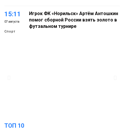
15:11
Игрок ФК «Норильск» Артём Антошкин
помог сборной России взять золото в
07 августа
футзальном турнире
Спорт
14:30
Ленинский проспект частично закроют
в связи с Днём рождения «Башни»
07 августа
Новости
13:59
«Домик Хоббитов» и «Самолёт в
облаках» появятся в Кайеркане
07 августа
Новости
13:08
Предстоящие выходные в Норильске
будут зябкими, пасмурными и
07 августа
ТОП 10
дождливыми