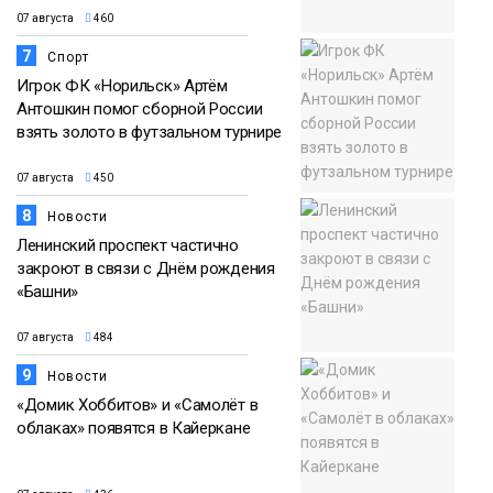
07 августа
460
7
Спорт
Игрок ФК «Норильск» Артём
Антошкин помог сборной России
взять золото в футзальном турнире
07 августа
450
8
Новости
Ленинский проспект частично
закроют в связи с Днём рождения
«Башни»
07 августа
484
9
Новости
«Домик Хоббитов» и «Самолёт в
облаках» появятся в Кайеркане