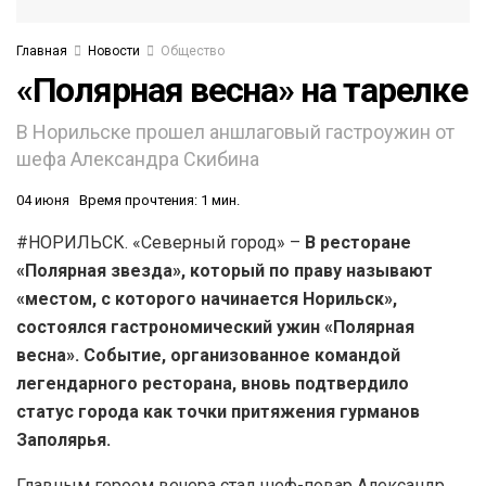
Главная
Новости
Общество
«Полярная весна» на тарелке
В Норильске прошел аншлаговый гастроужин от
шефа Александра Скибина
04 июня
Время прочтения: 1 мин.
#НОРИЛЬСК. «Северный город» –
В ресторане
«Полярная звезда», который по праву называют
«местом, с которого начинается Норильск»,
состоялся гастрономический ужин «Полярная
весна». Событие, организованное командой
легендарного ресторана, вновь подтвердило
статус города как точки притяжения гурманов
Заполярья.
Главным героем вечера стал шеф-повар Александр