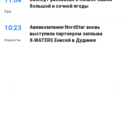
11:04
большой и сочной ягоды
Еда
10:23
Авиакомпания NordStar вновь
выступила партнером заплыва
X‑WATERS Енисей в Дудинке
Новости
09:37
Фиктивный брак ради вида на
жительство раскрыли в Норильске
Общество
13:24
Задолженность по алиментам в
регионе снизилась на 500 млн
09 августа
Общество