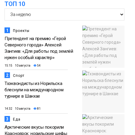
ТОП 10
1
Проекты
Претендент на премию «Герой
Северного города» Алексей
Зангиев: «Для работы под землёй
нужен особый характер»
15:15 10 августа
54
2
Спорт
Тхэквондисты из Норильска
блеснули на международном
турнире в Шанхае
14:32 10 августа
81
3
Еда
Арктические вкусы покорили
Красноярск: норильские шефы