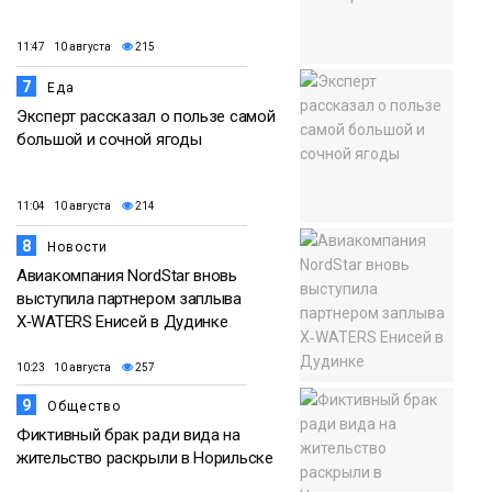
11:47 10 августа
215
7
Еда
Эксперт рассказал о пользе самой
большой и сочной ягоды
11:04 10 августа
214
8
Новости
Авиакомпания NordStar вновь
выступила партнером заплыва
X‑WATERS Енисей в Дудинке
10:23 10 августа
257
9
Общество
Фиктивный брак ради вида на
жительство раскрыли в Норильске