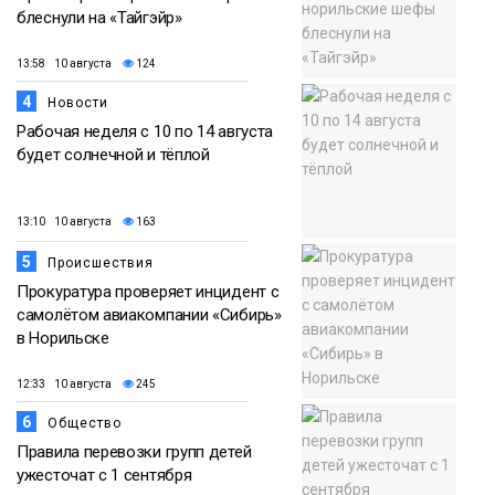
блеснули на «Тайгэйр»
13:58 10 августа
124
4
Новости
Рабочая неделя с 10 по 14 августа
будет солнечной и тёплой
13:10 10 августа
163
5
Происшествия
Прокуратура проверяет инцидент с
самолётом авиакомпании «Сибирь»
в Норильске
12:33 10 августа
245
6
Общество
Правила перевозки групп детей
ужесточат с 1 сентября