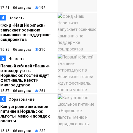
появления медведя
Животные
17:21 06 августа
192
4
12:25
Барнаул обошёл
Новости
Фонд «Наш Норильск»
Красноярск в
запускает осеннюю
списке городов,
кампанию по поддержке
соцпроектов
откуда приехали
Проекты
норильчане
16:39 06 августа
210
Медиакомпании
5
Новости
Первый юбилей «Башни»
отпразднуют в
Норильске: гостей ждут
фестиваль, квест и
многое другое
15:57 06 августа
261
6
Образование
Как устроено школьное
питание в Норильске:
льготы, меню и порядок
оплаты
15:15 06 августа
232