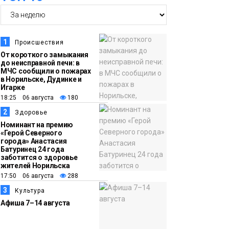
14:36
На плато Путорана
создадут систему
наблюдения за вечной
1
Происшествия
мерзлотой и очистят
От короткого замыкания
Плато
до неисправной печи: в
территорию от мусора
Путорана
МЧС сообщили о пожарах
в Норильске, Дудинке и
Игарке
13:47
Заполярный
18:25 06 августа
180
транспортный филиал
2
Здоровье
в Дудинке
Номинант на премию
«Герой Северного
заасфальтировал 47
города» Анастасия
Батуринец 24 года
тысяч «квадратов»
заботится о здоровье
грузовых площадок
жителей Норильска
Новости
17:50 06 августа
288
3
Культура
13:10
В Норильске лыжную
Афиша 7–14 августа
базу «Оль-Гуль»
закрыли из-за