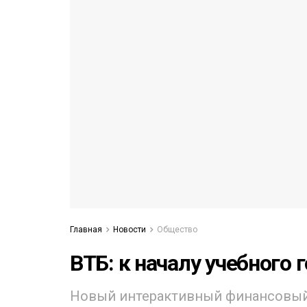
53)
558)
Главная
Новости
Общество
ВТБ: к началу учебного 
Новый интерактивный финансовый с