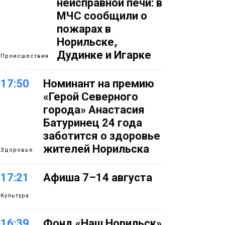
неисправной печи: в
МЧС сообщили о
пожарах в
Норильске,
Дудинке и Игарке
Происшествия
17:50
Номинант на премию
«Герой Северного
города» Анастасия
Батуринец 24 года
заботится о здоровье
жителей Норильска
Здоровье
17:21
Афиша 7–14 августа
Культура
16:39
Фонд «Наш Норильск»