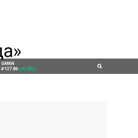
GMKN
₽127.86
(+0.28%)