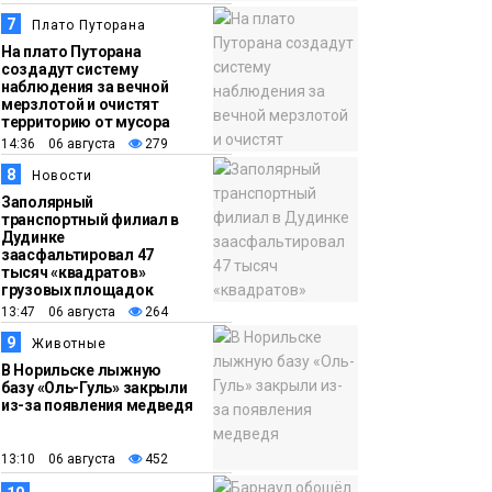
7
Плато Путорана
На плато Путорана
создадут систему
наблюдения за вечной
мерзлотой и очистят
территорию от мусора
14:36 06 августа
279
8
Новости
Заполярный
транспортный филиал в
Дудинке
заасфальтировал 47
тысяч «квадратов»
грузовых площадок
13:47 06 августа
264
9
Животные
В Норильске лыжную
базу «Оль-Гуль» закрыли
из-за появления медведя
13:10 06 августа
452