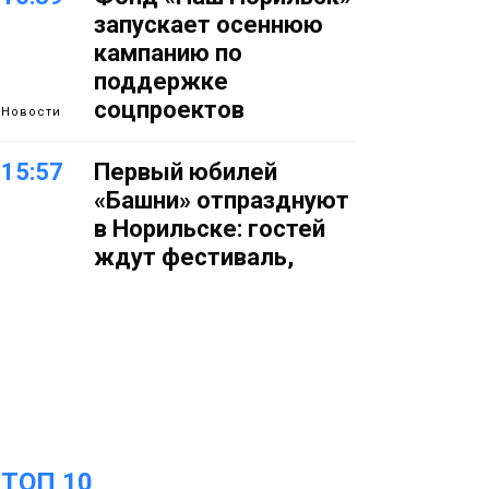
запускает осеннюю
кампанию по
поддержке
соцпроектов
Новости
15:57
Первый юбилей
«Башни» отпразднуют
в Норильске: гостей
ждут фестиваль,
квест и многое другое
Новости
15:15
Как устроено
школьное питание в
Норильске: льготы,
меню и порядок
оплаты
Образование
ТОП 10