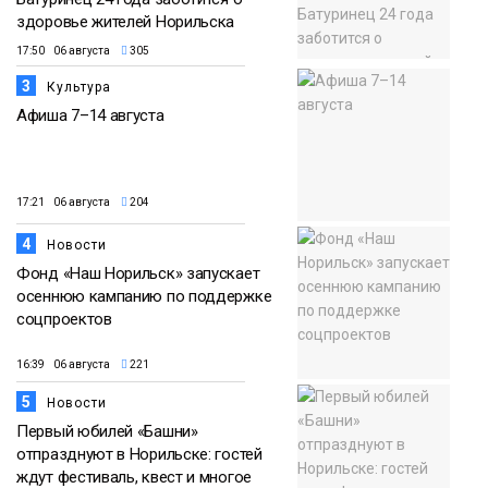
здоровье жителей Норильска
17:50 06 августа
305
3
Культура
Афиша 7–14 августа
17:21 06 августа
204
4
Новости
Фонд «Наш Норильск» запускает
осеннюю кампанию по поддержке
соцпроектов
16:39 06 августа
221
5
Новости
Первый юбилей «Башни»
отпразднуют в Норильске: гостей
ждут фестиваль, квест и многое