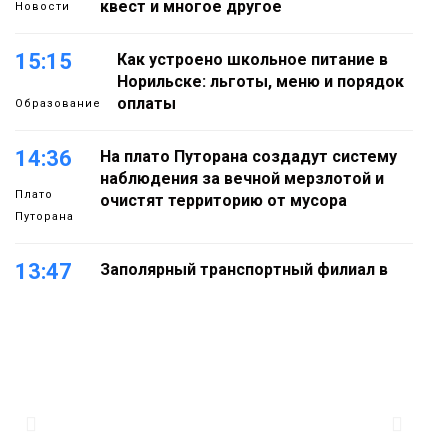
квест и многое другое
Новости
15:15
Как устроено школьное питание в
Норильске: льготы, меню и порядок
оплаты
Образование
14:36
На плато Путорана создадут систему
наблюдения за вечной мерзлотой и
Плато
очистят территорию от мусора
Путорана
13:47
Заполярный транспортный филиал в
Дудинке заасфальтировал 47 тысяч
«квадратов» грузовых площадок
Новости
13:10
В Норильске лыжную базу «Оль-Гуль»
закрыли из-за появления медведя
Животные