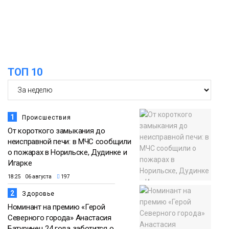
12:25
Барнаул обошёл Красноярск в
списке городов, откуда приехали
Проекты
норильчане
Медиакомпании
ТОП 10
1
Происшествия
От короткого замыкания до
неисправной печи: в МЧС сообщили
о пожарах в Норильске, Дудинке и
Игарке
18:25 06 августа
197
2
Здоровье
Номинант на премию «Герой
Северного города» Анастасия
Батуринец 24 года заботится о