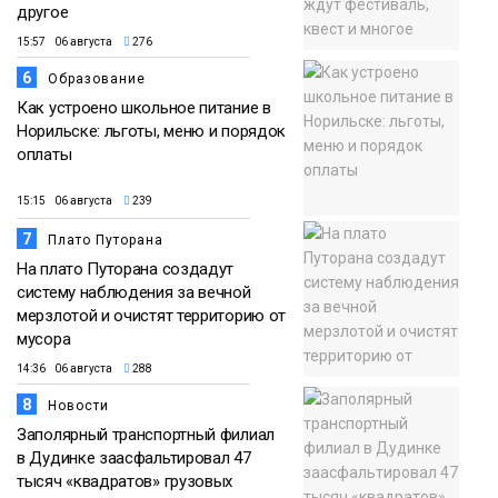
другое
15:57 06 августа
276
6
Образование
Как устроено школьное питание в
Норильске: льготы, меню и порядок
оплаты
15:15 06 августа
239
7
Плато Путорана
На плато Путорана создадут
систему наблюдения за вечной
мерзлотой и очистят территорию от
мусора
14:36 06 августа
288
8
Новости
Заполярный транспортный филиал
в Дудинке заасфальтировал 47
тысяч «квадратов» грузовых