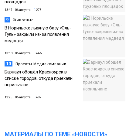
площадок
13:47 06 августа
273
9
Животные
В Норильске лыжную базу «Оль-
Гуль» закрыли из-за появления
медведя
13:10 06 августа
466
10
Проекты Медиакомпании
Барнаул обошёл Красноярск в
списке городов, откуда приехали
норильчане
12:25 06 августа
487
МАТЕРИАЛЫ ПО ТЕМЕ «НОВОСТИ»