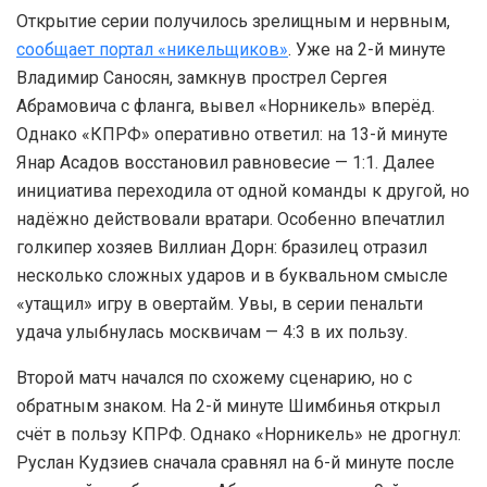
Открытие серии получилось зрелищным и нервным,
сообщает портал «никельщиков»
. Уже на 2-й минуте
Владимир Саносян, замкнув прострел Сергея
Абрамовича с фланга, вывел «Норникель» вперёд.
Однако «КПРФ» оперативно ответил: на 13-й минуте
Янар Асадов восстановил равновесие — 1:1. Далее
инициатива переходила от одной команды к другой, но
надёжно действовали вратари. Особенно впечатлил
голкипер хозяев Виллиан Дорн: бразилец отразил
несколько сложных ударов и в буквальном смысле
«утащил» игру в овертайм. Увы, в серии пенальти
удача улыбнулась москвичам — 4:3 в их пользу.
Второй матч начался по схожему сценарию, но с
обратным знаком. На 2-й минуте Шимбинья открыл
счёт в пользу КПРФ. Однако «Норникель» не дрогнул:
Руслан Кудзиев сначала сравнял на 6-й минуте после