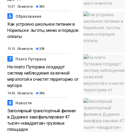
15:57 06 августа
383
6
Образование
Как устроено школьное питание в
Норильске: льготы, меню и порядок
оплаты
15:15 06 августа
338
7
Плато Путорана
На плато Путорана создадут
систему наблюдения за вечной
мерзлотой и очистят территорию от
мусора
14:36 06 августа
386
8
Новости
Заполярный транспортный филиал
в Дудинке заасфальтировал 47
тысяч «квадратов» грузовых
площадок