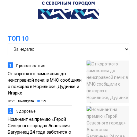
списке городов, откуда приехали
Проекты
норильчане
Медиакомпании
ТОП 10
1
Происшествия
От короткого замыкания до
неисправной печи: в МЧС сообщили
о пожарах в Норильске, Дудинке и
Игарке
18:25 06 августа
329
2
Здоровье
Номинант на премию «Герой
Северного города» Анастасия
Батуринец 24 года заботится о