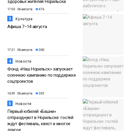
здоровье жителей Норильска
17:50 06 августа
476
3
Культура
Афиша 7–14 августа
17:21 06 августа
300
4
Новости
Фонд «Наш Норильск» запускает
осеннюю кампанию по поддержке
соцпроектов
16:39 06 августа
333
5
Новости
Первый юбилей «Башни»
отпразднуют в Норильске: гостей
ждут фестиваль, квест и многое
другое