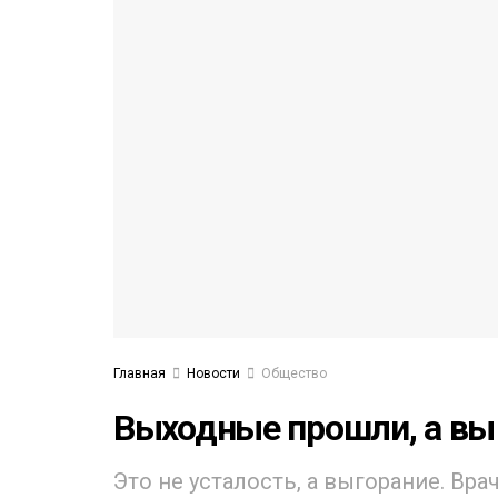
53)
558)
Главная
Новости
Общество
Выходные прошли, а вы
Это не усталость, а выгорание. Вр