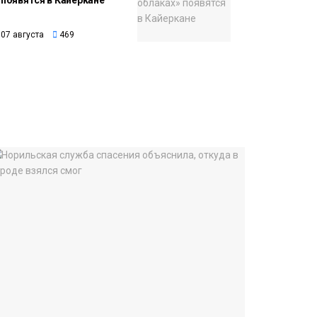
появятся в Кайеркане
07 августа
469