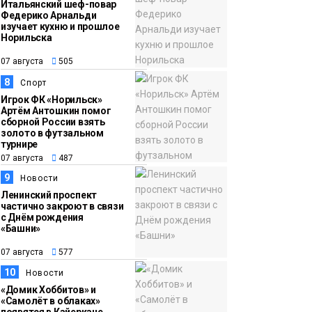
Итальянский шеф-повар
Федерико Арнальди
изучает кухню и прошлое
Норильска
07 августа
505
8
Спорт
Игрок ФК «Норильск»
Артём Антошкин помог
сборной России взять
золото в футзальном
турнире
07 августа
487
9
Новости
Ленинский проспект
частично закроют в связи
с Днём рождения
«Башни»
07 августа
577
10
Новости
«Домик Хоббитов» и
«Самолёт в облаках»