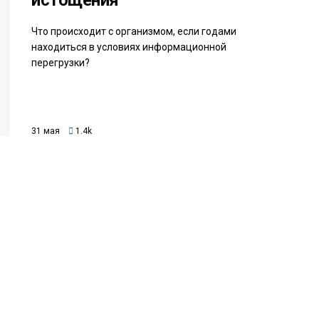
истощения
Что происходит с организмом, если годами
находиться в условиях информационной
перегрузки?
31 мая
1.4k