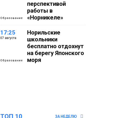
перспективой
работы в
«Норникеле»
Образование
17:25
Норильские
07 августа
школьники
бесплатно отдохнут
на берегу Японского
моря
Образование
16:41
Зелёный курс
07 августа
Норильска: новые
скверы и тысячи
растений появятся по
всему городу
Новости
ТОП 10
15:56
Итальянский шеф-
ЗА НЕДЕЛЮ