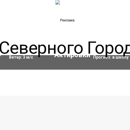
Влажность:
64
%
Актировки
3
°C
Ветер:
3
м/с
Прогноз:
в школу