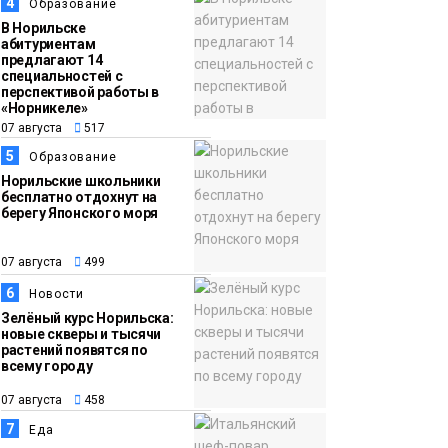
13:59
«Домик Хоббитов» и
4
Образование
07 августа
«Самолёт в облаках»
В Норильске
абитуриентам
появятся в Кайеркане
предлагают 14
Новости
специальностей с
перспективой работы в
«Норникеле»
07 августа
517
5
Образование
Норильские школьники
бесплатно отдохнут на
берегу Японского моря
07 августа
499
6
Новости
Зелёный курс Норильска:
новые скверы и тысячи
растений появятся по
всему городу
07 августа
458
7
Еда