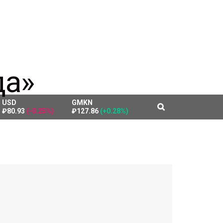
USD
GMKN
₽80.93
(-0.25%)
₽127.86
(+0.28%)