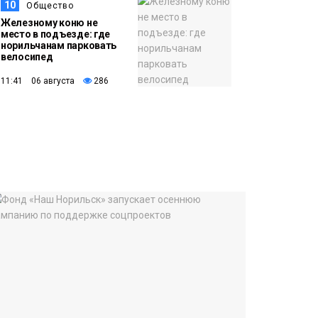
10
Общество
Железному коню не
место в подъезде: где
норильчанам парковать
велосипед
11:41 06 августа
286