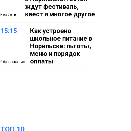
ждут фестиваль,
квест и многое другое
Новости
15:15
Как устроено
школьное питание в
Норильске: льготы,
меню и порядок
оплаты
Образование
14:36
На плато Путорана
создадут систему
наблюдения за вечной
мерзлотой и очистят
Плато
территорию от мусора
Путорана
13:47
Заполярный
ТОП 10