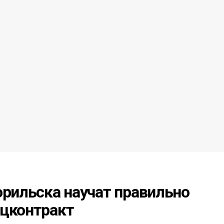
орильска научат правильно
оцконтракт