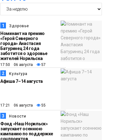
транспортный филиал
в Дудинке
заасфальтировал 47
тысяч «квадратов»
1
Здоровье
грузовых площадок
Номинант на премию
Новости
«Герой Северного
города» Анастасия
Батуринец 24 года
13:10
В Норильске лыжную
заботится о здоровье
жителей Норильска
базу «Оль-Гуль»
17:50 06 августа
57
закрыли из-за
2
Культура
появления медведя
Животные
Афиша 7–14 августа
12:25
Барнаул обошёл
Красноярск в
17:21 06 августа
55
списке городов,
3
Новости
откуда приехали
Проекты
Фонд «Наш Норильск»
норильчане
Медиакомпании
запускает осеннюю
кампанию по поддержке
соцпроектов