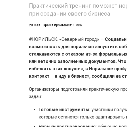
Практический тренинг поможет но
при создании своего бизнеса
28 мая
Время прочтения: 1 мин.
#НОРИЛЬСК. «Северный город» —
Социаль
возможность для норильчан запустить соб
сталкиваются с отказом из-за формальных
или неточно заполненных документов. Ч
избежать этих ловушек, в Норильске прой
контракт – я иду в бизнес», сообщили на с
Организаторы подготовили практическую пр
задач:
Готовые инструменты:
участники получ
которые останется только адаптировать 
Навыки прогнозирования:
обучение кор