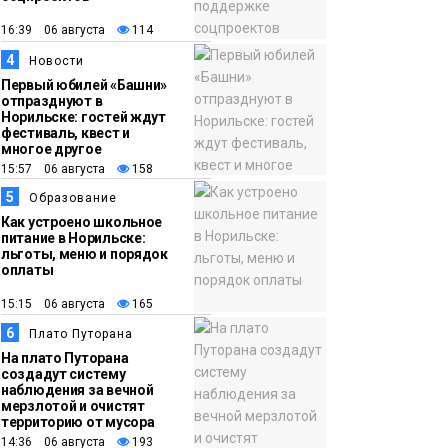
11:41
Железному коню не
16:39 06 августа
114
место в подъезде:
4
где норильчанам
Новости
Первый юбилей «Башни»
парковать велосипед
Общество
отпразднуют в
Норильске: гостей ждут
фестиваль, квест и
многое другое
15:57 06 августа
158
5
Образование
Как устроено школьное
питание в Норильске:
льготы, меню и порядок
оплаты
15:15 06 августа
165
6
Плато Путорана
На плато Путорана
создадут систему
наблюдения за вечной
мерзлотой и очистят
территорию от мусора
14:36 06 августа
193