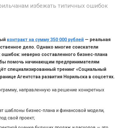
рильчанам избежать типичных ошибок
ный
контракт на сумму 350 000 рублей
— реальная
ственное дело. Однако многие соискатели
 ошибок: неверно составленного бизнес-плана
тобы помочь начинающим предпринимателям
дёт специализированный тренинг «Социальный
транице Агентства развития Норильска в соцсетях.
ограмму, направленную на решение конкретных
ат шаблоны бизнес-плана и финансовой модели,
под свой проект;
ректной оценке будущих продаж и расходов — это