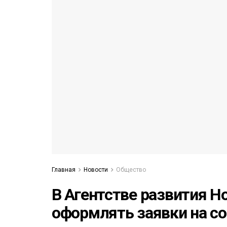
53)
558)
Главная
Новости
Общество
В Агентстве развития Н
оформлять заявки на с