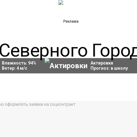
Влажность:
94
%
Актировки
Ветер:
4
м/с
Прогноз:
в школу