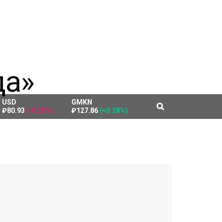
USD
GMKN
₽80.93
(-0.25%)
₽127.86
(+0.28%)