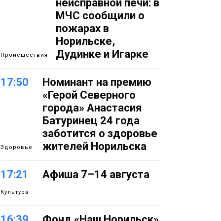
неисправной печи: в
МЧС сообщили о
пожарах в
Норильске,
Дудинке и Игарке
Происшествия
17:50
Номинант на премию
«Герой Северного
города» Анастасия
Батуринец 24 года
заботится о здоровье
жителей Норильска
Здоровье
17:21
Афиша 7–14 августа
Культура
16:39
Фонд «Наш Норильск»