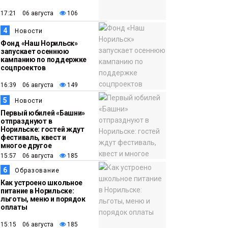
появления медведя
Животные
17:21 06 августа
106
4
12:25
Барнаул обошёл
Новости
Фонд «Наш Норильск»
Красноярск в
запускает осеннюю
списке городов,
кампанию по поддержке
соцпроектов
откуда приехали
Проекты
норильчане
16:39 06 августа
149
Медиакомпании
5
Новости
Первый юбилей «Башни»
отпразднуют в
Норильске: гостей ждут
фестиваль, квест и
многое другое
15:57 06 августа
185
6
Образование
Как устроено школьное
питание в Норильске:
льготы, меню и порядок
оплаты
15:15 06 августа
185