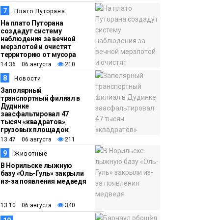
7
Плато Путорана
На плато Путорана
создадут систему
наблюдения за вечной
мерзлотой и очистят
территорию от мусора
14:36 06 августа
210
8
Новости
Заполярный
транспортный филиал в
Дудинке
заасфальтировал 47
тысяч «квадратов»
грузовых площадок
13:47 06 августа
211
9
Животные
В Норильске лыжную
базу «Оль-Гуль» закрыли
из-за появления медведя
13:10 06 августа
340