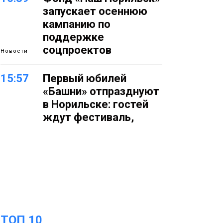
запускает осеннюю
кампанию по
поддержке
соцпроектов
Новости
15:57
Первый юбилей
«Башни» отпразднуют
в Норильске: гостей
ждут фестиваль,
квест и многое другое
Новости
15:15
Как устроено
школьное питание в
Норильске: льготы,
меню и порядок
оплаты
Образование
ТОП 10