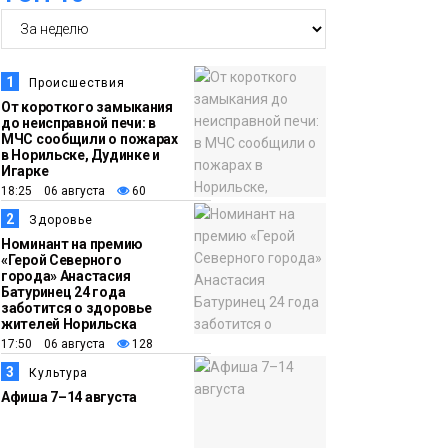
14:36
На плато Путорана
создадут систему
наблюдения за вечной
1
Происшествия
мерзлотой и очистят
От короткого замыкания
Плато
до неисправной печи: в
территорию от мусора
Путорана
МЧС сообщили о пожарах
в Норильске, Дудинке и
Игарке
13:47
Заполярный
18:25 06 августа
60
транспортный филиал
2
Здоровье
в Дудинке
Номинант на премию
«Герой Северного
заасфальтировал 47
города» Анастасия
Батуринец 24 года
тысяч «квадратов»
заботится о здоровье
грузовых площадок
жителей Норильска
Новости
17:50 06 августа
128
3
Культура
13:10
В Норильске лыжную
Афиша 7–14 августа
базу «Оль-Гуль»
закрыли из-за