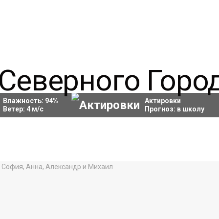
Влажность:
94
%
Актировки
Ветер:
4
м/с
Прогноз:
в школу