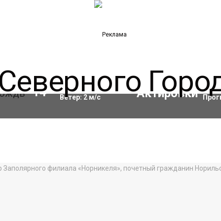
Влажность:
82
%
Акти
14
°C
Ветер:
2
м/с
Прог