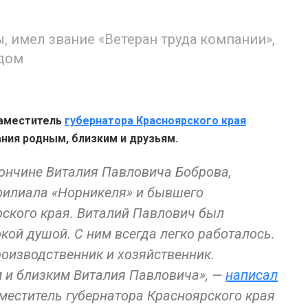
 имел звание «Ветеран труда компании»,
одом
аместитель
губернатора Красноярского края
ния родным, близким и друзьям.
ончине Виталия Павловича Боброва,
филиала «Норникеля» и бывшего
рского края. Виталий Павлович был
ой душой. С ним всегда легко работалось.
роизводственник и хозяйственник.
и близким Виталия Павловича», —
написал
еститель губернатора Красноярского края