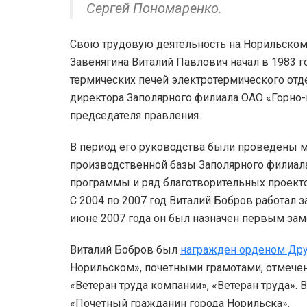
Сергей Пономаренко.
Свою трудовую деятельность на Норильском 
Завенягина Виталий Павлович начал в 1983 г
термических печей электротермического отд
директора Заполярного филиала ОАО «Горно-
председателя правления.
В период его руководства были проведены 
производственной базы Заполярного филиал
программы и ряд благотворительных проекто
С 2004 по 2007 год Виталий Бобров работал з
июне 2007 года он был назначен первым зам
Виталий Бобров был
награжден орденом Др
Норильском», почетными грамотами, отмече
«Ветеран труда компании», «Ветеран труда».
«Почетный гражданин города Норильска».