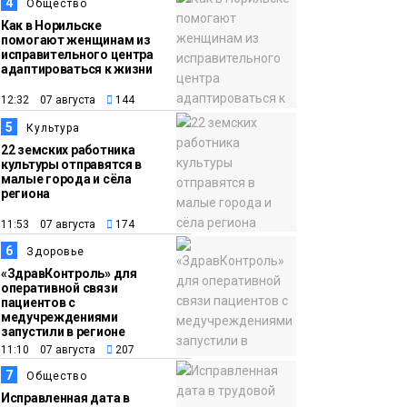
06 августа
«Герой Северного
4
Общество
города» Анастасия
Как в Норильске
помогают женщинам из
Батуринец 24 года
исправительного центра
адаптироваться к жизни
заботится о здоровье
жителей Норильска
12:32 07 августа
144
Здоровье
5
Культура
22 земских работника
культуры отправятся в
малые города и сёла
региона
11:53 07 августа
174
6
Здоровье
«ЗдравКонтроль» для
оперативной связи
пациентов с
медучреждениями
запустили в регионе
11:10 07 августа
207
7
Общество
Исправленная дата в