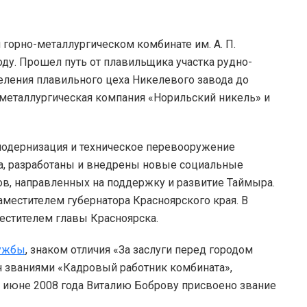
горно-металлургическом комбинате им. А. П.
оду. Прошел путь от плавильщика участка рудно-
еления плавильного цеха Никелевого завода до
металлургическая компания «Норильский никель» и
модернизация и техническое перевооружение
а, разработаны и внедрены новые социальные
в, направленных на поддержку и развитие Таймыра.
аместителем губернатора Красноярского края. В
естителем главы Красноярска.
ужбы
, знаком отличия «За заслуги перед городом
н званиями «Кадровый работник комбината»,
 В июне 2008 года Виталию Боброву присвоено звание