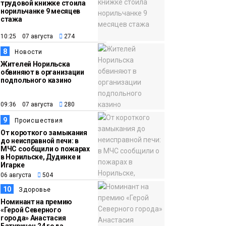
трудовой книжке стоила
норильчанке 9 месяцев
стажа
10:25 07 августа
274
8
Новости
Жителей Норильска
обвиняют в организации
подпольного казино
09:36 07 августа
280
9
Происшествия
От короткого замыкания
до неисправной печи: в
МЧС сообщили о пожарах
в Норильске, Дудинке и
Игарке
06 августа
504
10
Здоровье
Номинант на премию
«Герой Северного
города» Анастасия