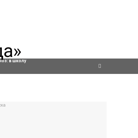
ровки
ноз:
в школу