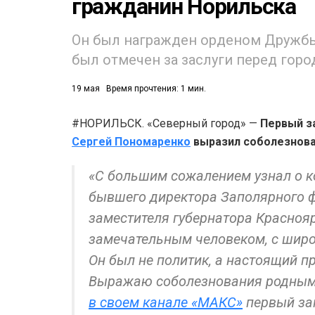
гражданин Норильска
Он был награжден орденом Дружбы,
был отмечен за заслуги перед гор
19 мая
Время прочтения: 1 мин.
#НОРИЛЬСК. «Северный город» —
Первый з
Сергей Пономаренко
выразил соболезнова
«С большим сожалением узнал о к
бывшего директора Заполярного 
заместителя губернатора Красноя
замечательным человеком, с широк
Он был не политик, а настоящий п
Выражаю соболезнования родным 
в своем канале «МАКС»
первый зам