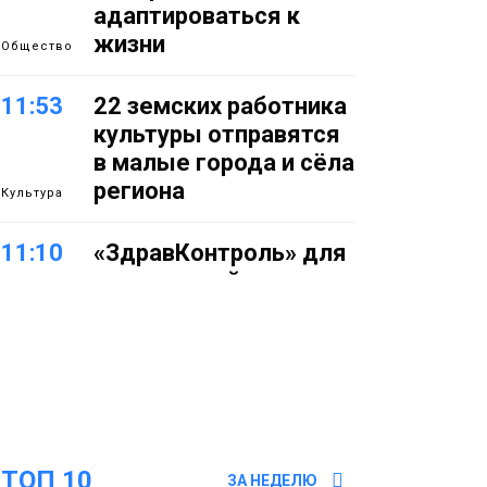
адаптироваться к
жизни
Общество
11:53
22 земских работника
культуры отправятся
в малые города и сёла
региона
Культура
11:10
«ЗдравКонтроль» для
оперативной связи
пациентов с
медучреждениями
запустили в регионе
Здоровье
10:25
Исправленная дата в
трудовой книжке
ТОП 10
стоила норильчанке 9
ЗА НЕДЕЛЮ